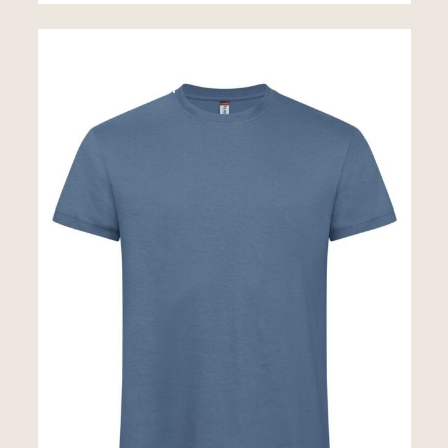
Tshirttop
New Classic-T