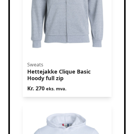
Sweats
Hettejakke Clique Basic
Hettejakke Clique Basic Hoody full
Hoody full zip
zip
Kr.
270
eks. mva.