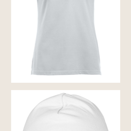
Headwear
Baily