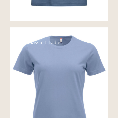
Tshirttop
New Classic-T Ladies