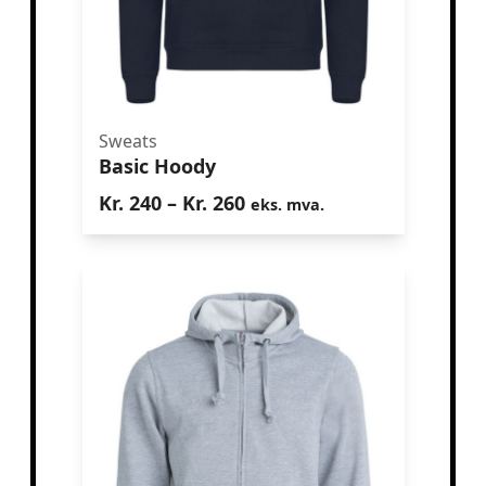
Sweats
Basic Hoody
Basic Hoody
Prisområde:
Kr.
240
–
Kr.
260
eks. mva.
Kr. 240
til
Kr. 260