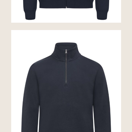
Sweats
Miami Half Zip