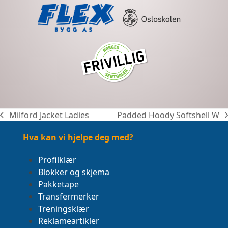
Milford Jacket Ladies
Padded Hoody Softshell W
previous
next
post:
post:
Hva kan vi hjelpe deg med?
Profilklær
Blokker og skjema
Pakketape
Transfermerker
Treningsklær
Reklameartikler