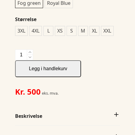
Fog green
Royal Blue
Størrelse
3XL
4XL
L
XS
S
M
XL
XXL
Padded
Hoody
Softshell
Legg i handlekurv
antall
Kr.
500
eks. mva.
Beskrivelse