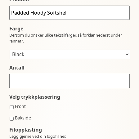
Farge
Dersom du ønsker ulike tekstilfarger, så forklar nederst under
"annet".
Antall
Velg trykkplassering
Front
Bakside
Filopplasting
Legg gjerne ved din logofil her.