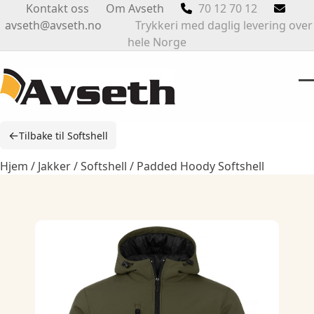
Skip
Kontakt oss
Om Avseth
70 12 70 12
to
avseth@avseth.no
Trykkeri med daglig levering over
content
hele Norge
O
Cl
m
m
←
Tilbake til Softshell
m
m
Hjem
/
Jakker
/
Softshell
/ Padded Hoody Softshell