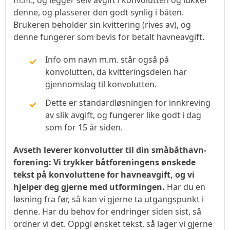
m.m., og legger selv avgift i konvolutten og lukker
denne, og plasserer den godt synlig i båten.
Brukeren beholder sin kvittering (rives av), og
denne fungerer som bevis for betalt havneavgift.
Info om navn m.m. står også på
konvolutten, da kvitteringsdelen har
gjennomslag til konvolutten.
Dette er standardløsningen for innkreving
av slik avgift, og fungerer like godt i dag
som for 15 år siden.
Avseth leverer konvolutter til din småbåthavn-
forening: Vi trykker båtforeningens ønskede
tekst på konvoluttene for havneavgift, og vi
hjelper deg gjerne med utformingen.
Har du en
løsning fra før, så kan vi gjerne ta utgangspunkt i
denne. Har du behov for endringer siden sist, så
ordner vi det. Oppgi ønsket tekst, så lager vi gjerne