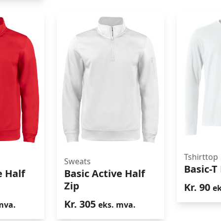
Tshirttop
Sweats
Bas
Basic-T 
Basic Active Half Zip
e Half
Basic Active Half
 Half Zip
Zip
Kr.
90
ek
r
Kr.
305
mva.
eks. mva.