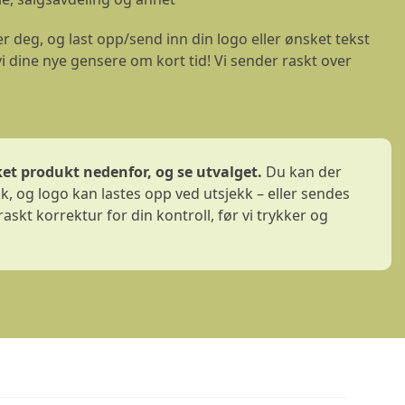
 deg, og last opp/send inn din logo eller ønsket tekst
vi dine nye gensere om kort tid! Vi sender raskt over
ket produkt nedenfor, og se utvalget.
Du kan der
kk, og logo kan lastes opp ved utsjekk – eller sendes
askt korrektur for din kontroll, før vi trykker og