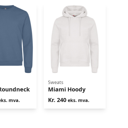
Sweats
 Roundneck
Miami Hoody
Roundneck
Miami Hoody
Kr.
240
eks. mva.
eks. mva.