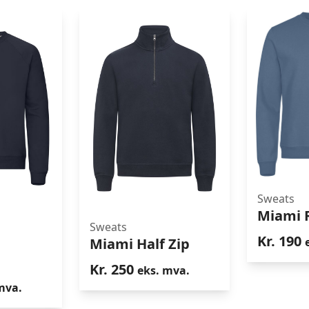
Sweats
Miami
Miami 
Sweats
oundneck
Miami Half Zip
Kr.
190
Miami Half Zip
Kr.
250
eks. mva.
mva.