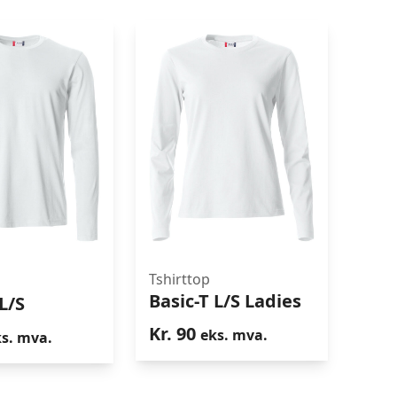
Tshirttop
Basic-T L/S Ladies
ic-T L/S
Basic-T L/S Ladies
L/S
Kr.
90
eks. mva.
s. mva.