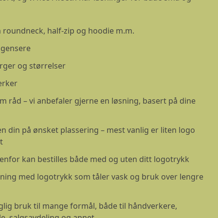
 roundneck, half-zip og hoodie m.m.
sgensere
arger og størrelser
erker
m råd – vi anbefaler gjerne en løsning, basert på dine
en din på ønsket plassering – mest vanlig er liten logo
t
nfor kan bestilles både med og uten ditt logotrykk
sning med logotrykk som tåler vask og bruk over lengre
lig bruk til mange formål, både til håndverkere,
e, salgsavdeling og annet