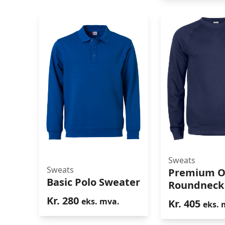
Sweats
Sweats
Premium 
Basic Polo Sweater
Basic Polo Sweater
Premiu
Roundneck
Roundn
Kr.
280
eks. mva.
Kr.
405
eks. 