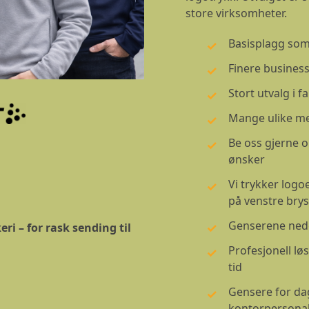
store virksomheter.
Basisplagg som
Finere busines
Stort utvalg i f
Mange ulike m
Be oss gjerne o
ønsker
Vi trykker logo
på venstre brys
Genserene nede
ri – for rask sending til
Profesjonell lø
tid
Gensere for dag
kontorpersonal