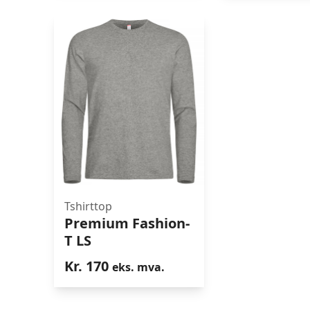
Tshirttop
Premium Fashion-T LS
Premium Fashion-
T LS
Kr.
170
eks. mva.