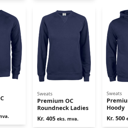
Sweats
Sweats
OC
Premiu
Premi
Premium OC
m OC
Premium OC
Hoody
Roundneck Ladies
eck
Roundneck Ladies
mva.
Kr.
500
Kr.
405
eks. mva.