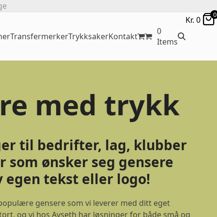
ge
0
Kr.
0
0
ner
Transfermerker
Trykksaker
Kontakt
Items
re med trykk
r til bedrifter, lag, klubber
r som ønsker seg gensere
 egen tekst eller logo!
 populære gensere som vi leverer med ditt eget
stort, og vi hos Avseth har løsninger for både små og