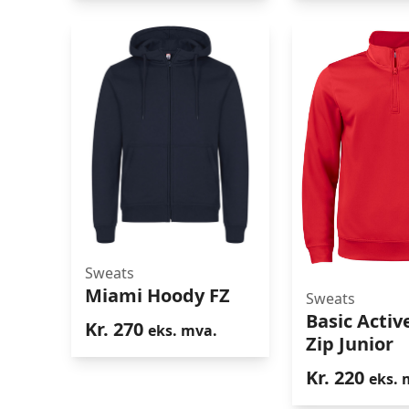
Sweats
Miami Hoody FZ
Miami Hoody FZ
Sweats
Basic Activ
Kr.
270
eks. mva.
Basic Active
Zip Junior
Junio
Kr.
220
eks. 