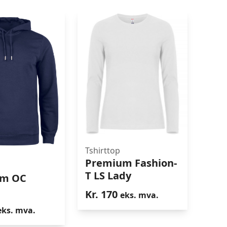
Tshirttop
Premium Fashion-
m OC Hoody
Premium Fashion-T LS
T LS Lady
um OC
Lady
Kr.
170
eks. mva.
eks. mva.