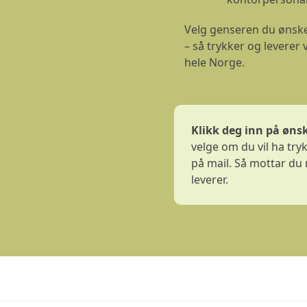
Velg genseren du ønsker
– så trykker og leverer 
hele Norge.
Klikk deg inn på øns
velge om du vil ha try
på mail. Så mottar du r
leverer.