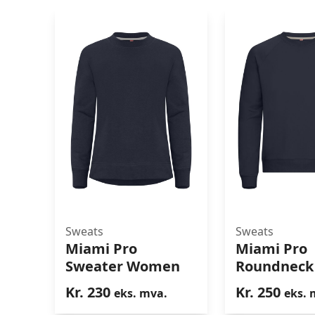
Sweats
Sweats
Miami Pro R
Miami Pro
Miami Pro
Miami Pro Sweater
Sweater Women
Roundneck
Women
Kr.
230
Kr.
250
eks. mva.
eks. 