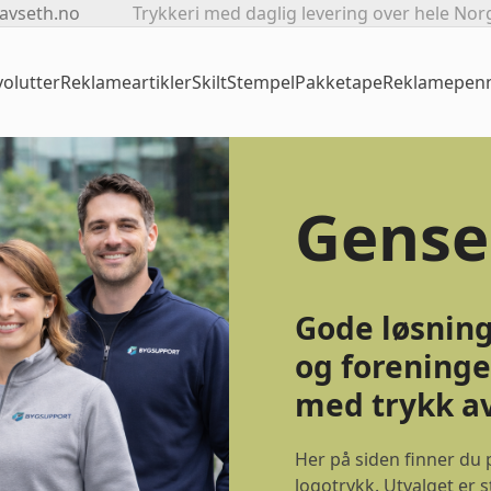
avseth.no
Trykkeri med daglig levering over hele Nor
olutter
Reklameartikler
Skilt
Stempel
Pakketape
Reklamepen
Gense
Gode løsninge
og foreninge
med trykk av
Her på siden finner du
logotrykk. Utvalget er 