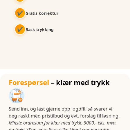
✔
Gratis korrektur
✔
Rask trykking
Forespørsel
– klær med trykk
Send inn, og last gjerne opp logofil, så svarer vi
deg raskt med pristilbud og evt. forslag til løsning.
Minste ordresum for klær med trykk: 3000,- eks. mva.
og frakt. (Kan være flere ulike klær i samme ordre)