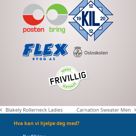
Blakely Rollerneck Ladies
Carnation Sweater Men
previous
next
post:
post:
Hva kan vi hjelpe deg med?