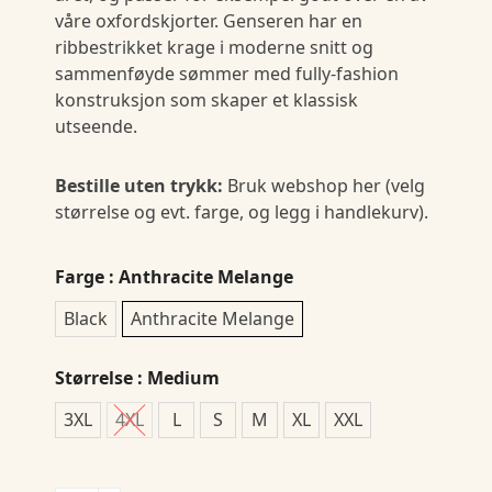
våre oxfordskjorter. Genseren har en
ribbestrikket krage i moderne snitt og
sammenføyde sømmer med fully-fashion
konstruksjon som skaper et klassisk
utseende.
Bestille uten trykk:
Bruk webshop her (velg
størrelse og evt. farge, og legg i handlekurv).
Farge
: Anthracite Melange
Black
Anthracite Melange
Størrelse
: Medium
3XL
4XL
L
S
M
XL
XXL