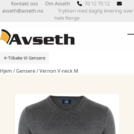
Skip
Kontakt oss
Om Avseth
70 12 70 12
to
avseth@avseth.no
Trykkeri med daglig levering over
content
hele Norge
O
Cl
m
m
←
Tilbake til Gensere
m
m
Hjem
/
Gensere
/ Vernon V-neck M