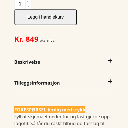
Vernon
V-
neck
Legg i handlekurv
M
antall
Kr.
849
eks. mva.
Beskrivelse
Tilleggsinformasjon
FORESPØRSEL ferdig med trykk
Fyll ut skjemaet nedenfor og last gjerne opp
logofil. Så får du raskt tilbud og forslag til