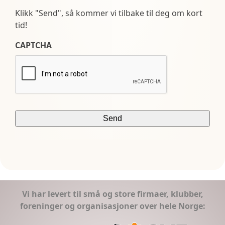
Klikk "Send", så kommer vi tilbake til deg om kort
tid!
CAPTCHA
Vi har levert til små og store firmaer, klubber,
foreninger og organisasjoner over hele Norge: