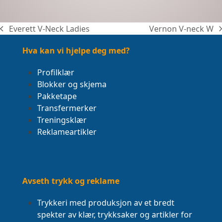
Everett V-Neck Ladies
Vernon V-neck W
previous
next
post:
post:
Hva kan vi hjelpe deg med?
Profilklær
Blokker og skjema
Pakketape
Transfermerker
Treningsklær
Reklameartikler
Avseth trykk og reklame
Trykkeri med produksjon av et bredt
spekter av klær, trykksaker og artikler for