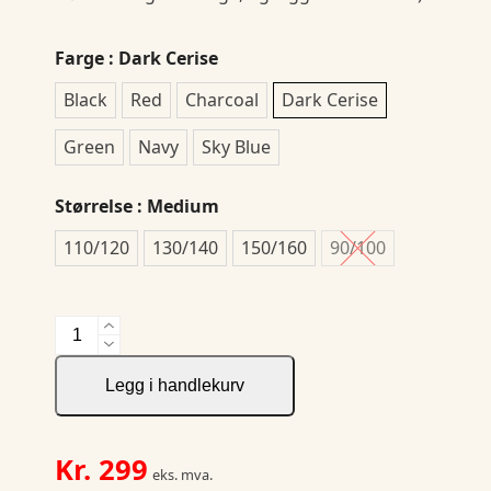
Farge
: Dark Cerise
Black
Red
Charcoal
Dark Cerise
Green
Navy
Sky Blue
Størrelse
: Medium
110/120
130/140
150/160
90/100
Crew
Neck
Kid
Legg i handlekurv
(GOTS)
antall
Kr.
299
eks. mva.