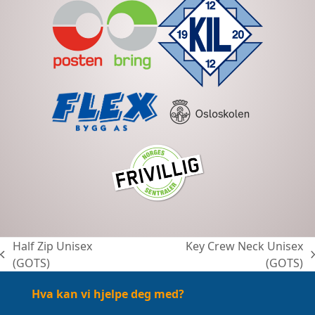
Half Zip Unisex
Key Crew Neck Unisex
previous
next
(GOTS)
(GOTS)
post:
post:
Hva kan vi hjelpe deg med?