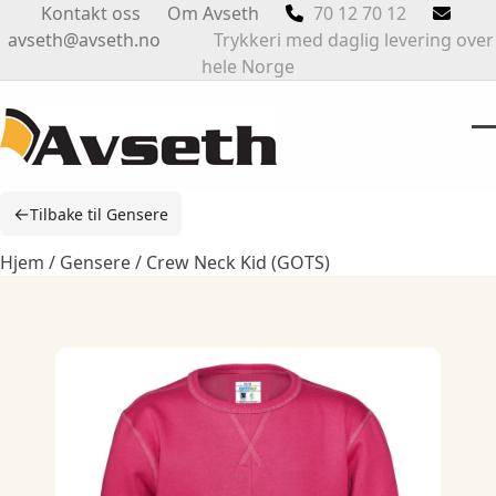
Skip
Kontakt oss
Om Avseth
70 12 70 12
to
avseth@avseth.no
Trykkeri med daglig levering over
content
hele Norge
O
Cl
m
m
←
Tilbake til Gensere
m
m
Hjem
/
Gensere
/ Crew Neck Kid (GOTS)