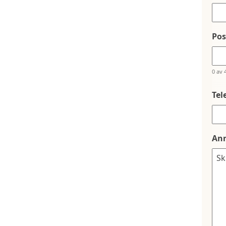
Po
0 av 
Tel
An