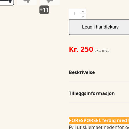
+11
Miami
Half
Zip
Legg i handlekurv
antall
Kr.
250
eks. mva.
Beskrivelse
Tilleggsinformasjon
FORESPØRSEL ferdig med 
Fyll ut skjemaet nedenfor og