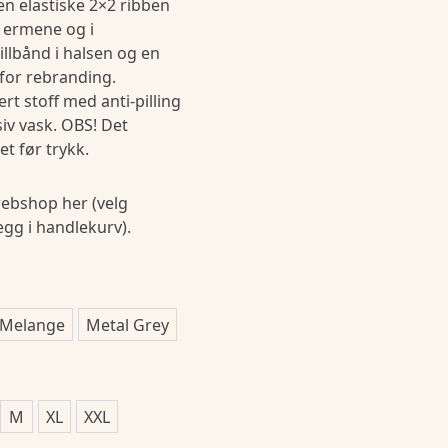
en elastiske 2×2 ribben
 ermene og i
llbånd i halsen og en
 for rebranding.
rt stoff med anti-pilling
siv vask. OBS! Det
t før trykk.
ebshop her (velg
legg i handlekurv).
 Melange
Metal Grey
M
XL
XXL