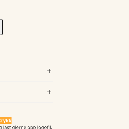
trykk
 last gjerne opp logofil.