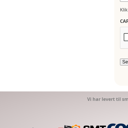
Kli
CA
Vi har levert til 