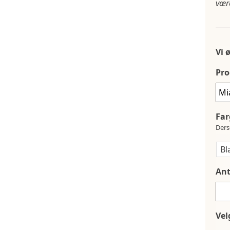
være
Vi 
Pro
Far
Ders
Ant
Vel