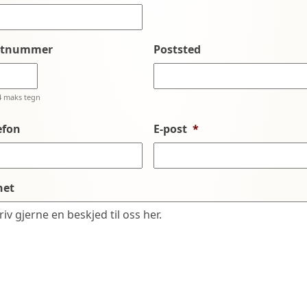
stnummer
Poststed
4 maks tegn
efon
E-post
*
net