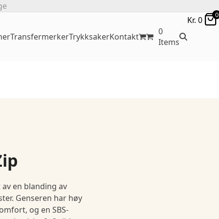
ge
0
Kr.
0
0
ner
Transfermerker
Trykksaker
Kontakt
Items
Zip
t av en blanding av
ster. Genseren har høy
omfort, og en SBS-