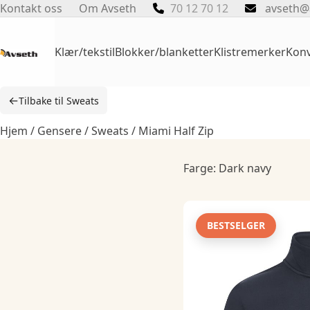
Skip
Kontakt oss
Om Avseth
70 12 70 12
avseth@
to
content
Klær/tekstil
Blokker/blanketter
Klistremerker
Konv
←
Tilbake til Sweats
Hjem
/
Gensere
/
Sweats
/ Miami Half Zip
Farge: Dark navy