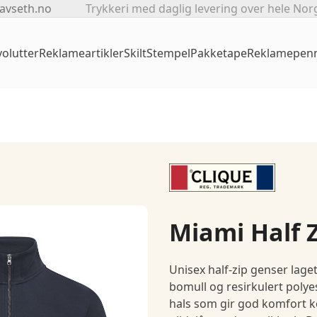
avseth.no
Trykkeri med daglig levering over hele Nor
olutter
Reklameartikler
Skilt
Stempel
Pakketape
Reklamepen
Miami Half 
Unisex half-zip genser lage
bomull og resirkulert polye
hals som gir god komfort k