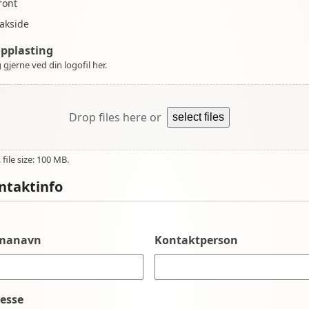
ront
akside
opplasting
 gjerne ved din logofil her.
Drop files here or
select files
file size: 100 MB.
ntaktinfo
rmanavn
Kontaktperson
esse