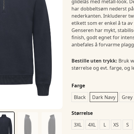
glidelås med metall-look. D
har dobbeltsøm nederst på
nederkanten. Inkluderer twi
etikett som er enkel å ta av
Genseren har mykt, stabilise
finish, godt egnet for inten
anbefales å forvarme plagge
Bestille uten trykk:
Bruk w
størrelse og evt. farge, og 
Farge
Black
Dark Navy
Grey
Størrelse
3XL
4XL
L
XS
S