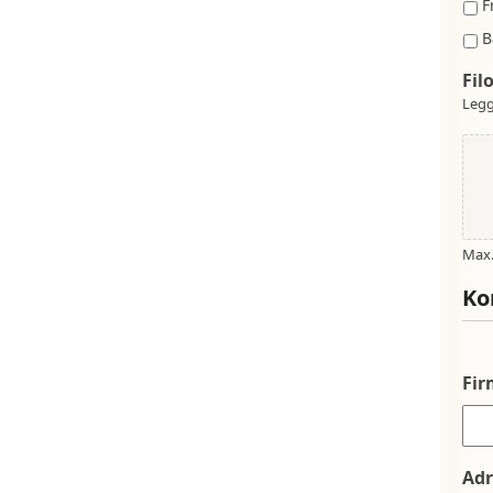
F
B
Fil
Legg
Max. 
Ko
Fi
Adr