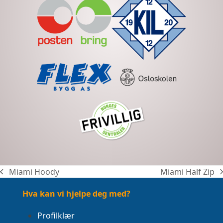
Miami Hoody
Miami Half Zip
previous
next
post:
post:
Hva kan vi hjelpe deg med?
Profilklær