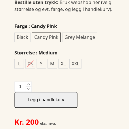
Bestille uten trykk:
Bruk webshop her (velg
størrelse og evt. farge, og legg i handlekurv).
Farge
: Candy Pink
Black
Candy Pink
Grey Melange
Størrelse
: Medium
L
XS
S
M
XL
XXL
Miami
Cropped
antall
Legg i handlekurv
Kr.
200
eks. mva.