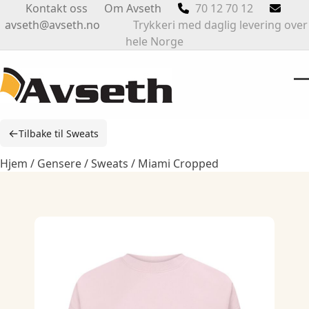
Skip
Kontakt oss
Om Avseth
70 12 70 12
to
avseth@avseth.no
Trykkeri med daglig levering over
content
hele Norge
O
Cl
m
m
←
Tilbake til Sweats
m
m
Hjem
/
Gensere
/
Sweats
/ Miami Cropped