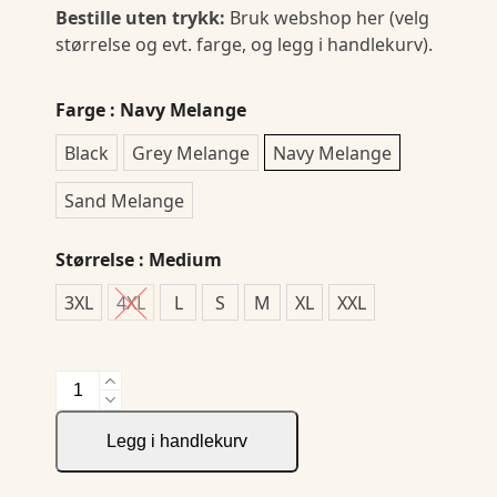
Bestille uten trykk:
Bruk webshop her (velg
størrelse og evt. farge, og legg i handlekurv).
Farge
: Navy Melange
Black
Grey Melange
Navy Melange
Sand Melange
Størrelse
: Medium
3XL
4XL
L
S
M
XL
XXL
Blakely
Rollerneck
Men
Legg i handlekurv
antall