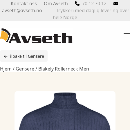
Skip
Kontakt oss
Om Avseth
70 12 70 12
to
avseth@avseth.no
Trykkeri med daglig levering over
content
hele Norge
O
Cl
m
m
←
Tilbake til Gensere
m
m
Hjem
/
Gensere
/ Blakely Rollerneck Men