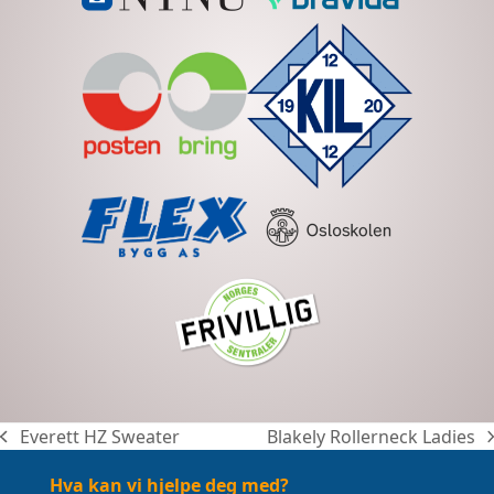
Everett HZ Sweater
Blakely Rollerneck Ladies
previous
next
post:
post:
Hva kan vi hjelpe deg med?