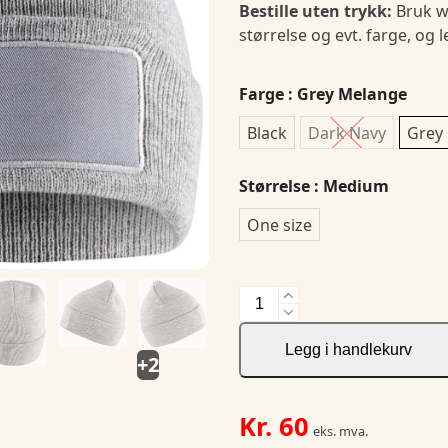
Bestille uten trykk:
Bruk w
størrelse og evt. farge, og 
Farge
: Grey Melange
Black
Dark Navy
Grey
Størrelse
: Medium
One size
Hubert
Patch
antall
Legg i handlekurv
+2
Kr.
60
eks. mva.