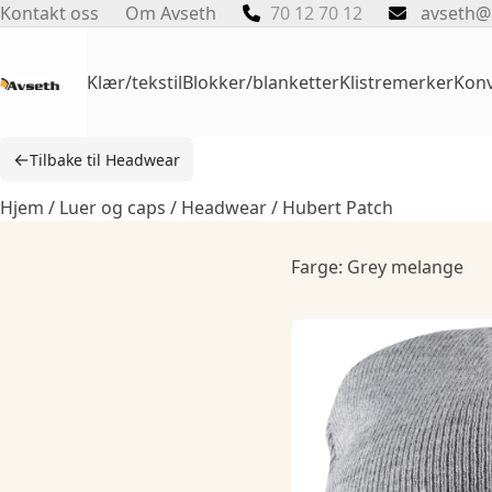
Skip
Kontakt oss
Om Avseth
70 12 70 12
avseth@
to
content
Klær/tekstil
Blokker/blanketter
Klistremerker
Konv
←
Tilbake til Headwear
Hjem
/
Luer og caps
/
Headwear
/ Hubert Patch
Farge: Grey melange