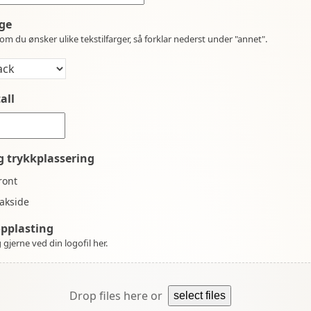
ge
om du ønsker ulike tekstilfarger, så forklar nederst under "annet".
all
g trykkplassering
ront
akside
opplasting
 gjerne ved din logofil her.
Drop files here or
select files