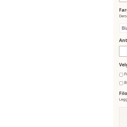
Far
Ders
Ant
Vel
F
B
Fil
Legg