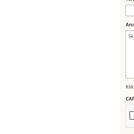
An
Kli
CA