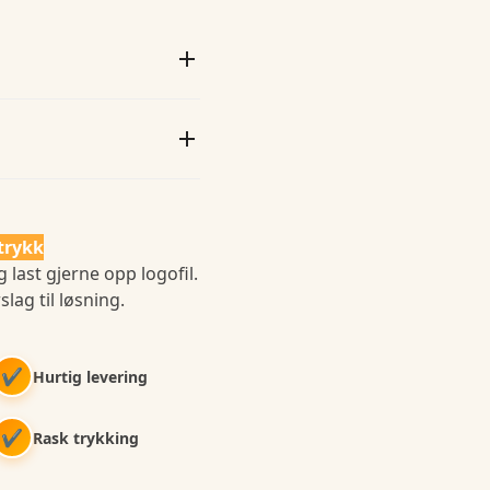
trykk
 last gjerne opp logofil.
slag til løsning.
✔
Hurtig levering
✔
Rask trykking