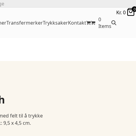
ge
0
Kr.
0
0
ner
Transfermerker
Trykksaker
Kontakt
Items
h
ed felt til å trykke
: 9,5 x 4,5 cm.