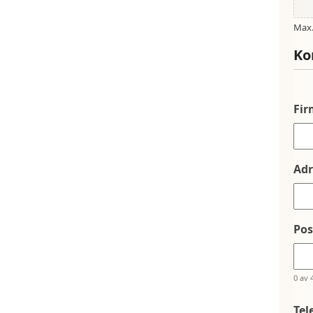
Max. 
Ko
Fi
Adr
Po
0 av 
Tel