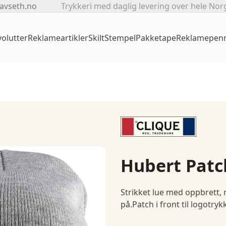
avseth.no
Trykkeri med daglig levering over hele Nor
olutter
Reklameartikler
Skilt
Stempel
Pakketape
Reklamepen
Hubert Patc
Strikket lue med oppbrett, m
på.Patch i front til logotrykk