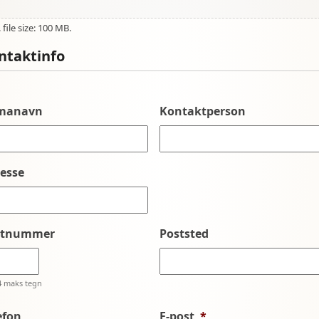
file size: 100 MB.
ntaktinfo
rmanavn
Kontaktperson
esse
stnummer
Poststed
4 maks tegn
efon
E-post
*