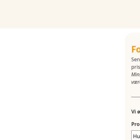
F
Sen
pris
Min
være
Vi 
Pro