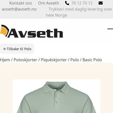
Skip
Kontakt oss
Om Avseth
70 12 70 12
to
avseth@avseth.no
Trykkeri med daglig levering over
content
hele Norge
O
Cl
m
m
←
Tilbake til Polo
m
m
Hjem
/
Poloskjorter / Piquéskjorter
/
Polo
/ Basic Polo