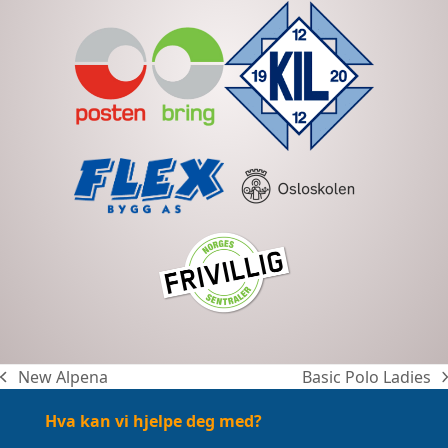
New Alpena
Basic Polo Ladies
previous
next
post:
post:
Hva kan vi hjelpe deg med?