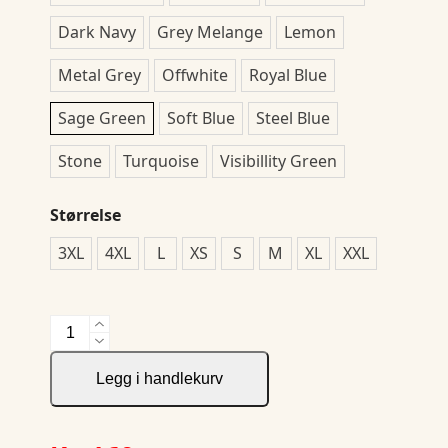
Dark Navy
Grey Melange
Lemon
Metal Grey
Offwhite
Royal Blue
Sage Green
Soft Blue
Steel Blue
Stone
Turquoise
Visibillity Green
Størrelse
3XL
4XL
L
XS
S
M
XL
XXL
Basic
Polo
antall
Legg i handlekurv