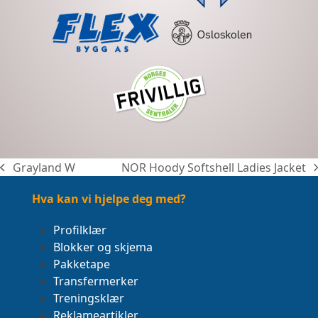
Grayland W
NOR Hoody Softshell Ladies Jacket
previous
next
post:
post:
Hva kan vi hjelpe deg med?
Profilklær
Blokker og skjema
Pakketape
Transfermerker
Treningsklær
Reklameartikler