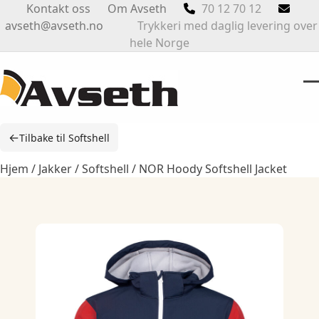
Skip
Kontakt oss
Om Avseth
70 12 70 12
to
avseth@avseth.no
Trykkeri med daglig levering over
content
hele Norge
O
Cl
m
m
←
Tilbake til Softshell
m
m
Hjem
/
Jakker
/
Softshell
/ NOR Hoody Softshell Jacket