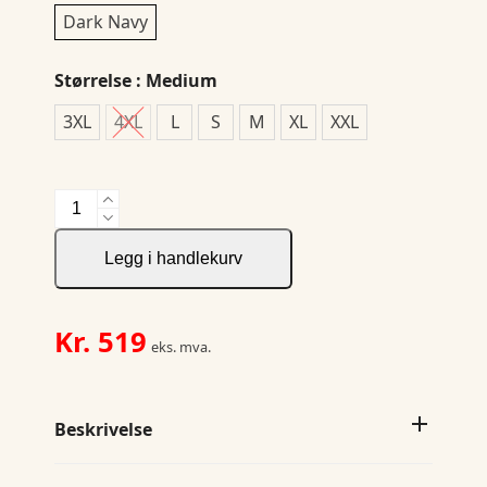
Dark Navy
Størrelse
: Medium
3XL
4XL
L
S
M
XL
XXL
NOR
Hoody
Softshell
Legg i handlekurv
Jacket
antall
Kr.
519
eks. mva.
Beskrivelse