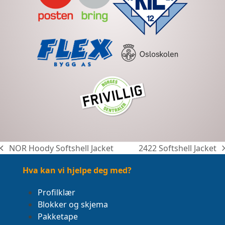
NOR Hoody Softshell Jacket
2422 Softshell Jacket
previous
next
post:
post:
Hva kan vi hjelpe deg med?
Profilklær
Blokker og skjema
Pakketape