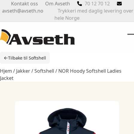
Skip
Kontakt oss
Om Avseth
70 12 70 12
to
avseth@avseth.no
Trykkeri med daglig levering over
content
hele Norge
O
Cl
m
m
←
Tilbake til Softshell
m
m
Hjem
/
Jakker
/
Softshell
/ NOR Hoody Softshell Ladies
Jacket