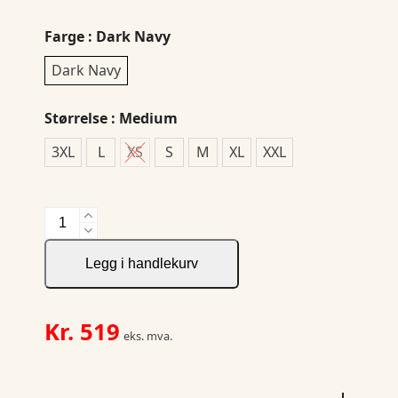
Farge
: Dark Navy
Dark Navy
Størrelse
: Medium
3XL
L
XS
S
M
XL
XXL
NOR
Hoody
Softshell
Legg i handlekurv
Ladies
Jacket
antall
Kr.
519
eks. mva.