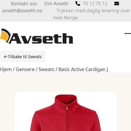
Skip
Kontakt oss
Om Avseth
70 12 70 12
to
avseth@avseth.no
Trykkeri med daglig levering over
content
hele Norge
O
Cl
m
m
←
Tilbake til Sweats
m
m
Hjem
/
Gensere
/
Sweats
/ Basic Active Cardigan J