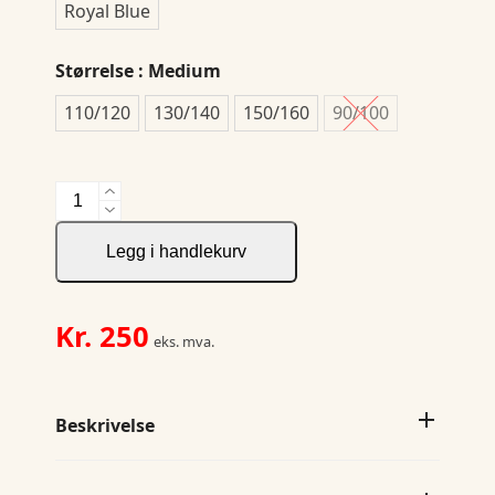
Royal Blue
Størrelse
: Medium
110/120
130/140
150/160
90/100
Basic
Active
Cardigan
Legg i handlekurv
J
antall
Kr.
250
eks. mva.
Beskrivelse