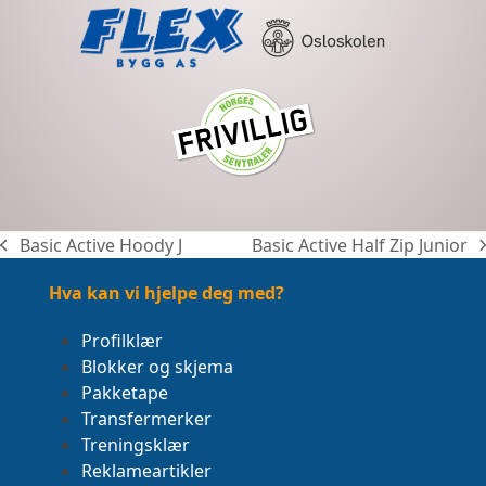
Basic Active Hoody J
Basic Active Half Zip Junior
previous
next
post:
post:
Hva kan vi hjelpe deg med?
Profilklær
Blokker og skjema
Pakketape
Transfermerker
Treningsklær
Reklameartikler