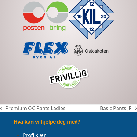
Premium OC Pants Ladies
Basic Pants JR
previous
next
post:
post:
Hva kan vi hjelpe deg med?
Profilklær