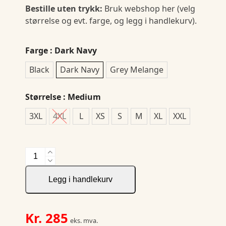
Bestille uten trykk:
Bruk webshop her (velg
størrelse og evt. farge, og legg i handlekurv).
Farge
: Dark Navy
Black
Dark Navy
Grey Melange
Størrelse
: Medium
3XL
4XL
L
XS
S
M
XL
XXL
Basic
Active
Pants
Legg i handlekurv
antall
Kr.
285
eks. mva.