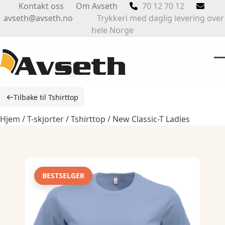
Skip
Kontakt oss
Om Avseth
70 12 70 12
to
avseth@avseth.no
Trykkeri med daglig levering over
content
hele Norge
O
Cl
m
m
←
Tilbake til Tshirttop
m
m
Hjem
/
T-skjorter
/
Tshirttop
/ New Classic-T Ladies