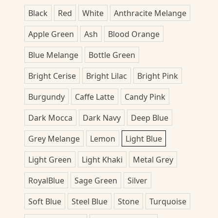
Black
Red
White
Anthracite Melange
Apple Green
Ash
Blood Orange
Blue Melange
Bottle Green
Bright Cerise
Bright Lilac
Bright Pink
Burgundy
Caffe Latte
Candy Pink
Dark Mocca
Dark Navy
Deep Blue
Grey Melange
Lemon
Light Blue
Light Green
Light Khaki
Metal Grey
RoyalBlue
Sage Green
Silver
Soft Blue
Steel Blue
Stone
Turquoise