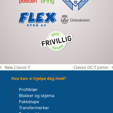
New Classic-T
Classic OC-T Junior
previous
next
post:
post:
Hva kan vi hjelpe deg med?
Profilklær
Blokker og skjema
Pakketape
Transfermerker