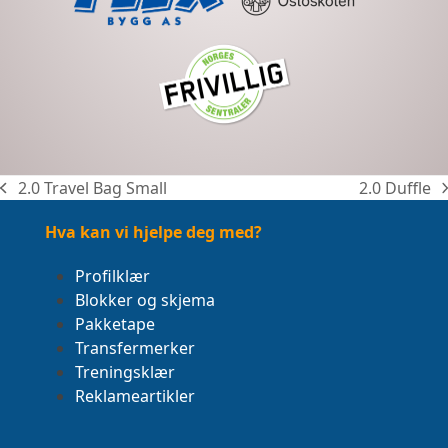
2.0 Travel Bag Small
2.0 Duffle
previous
next
post:
post:
Hva kan vi hjelpe deg med?
Profilklær
Blokker og skjema
Pakketape
Transfermerker
Treningsklær
Reklameartikler