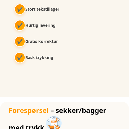
✔
Stort tekstillager
✔
Hurtig levering
✔
Gratis korrektur
✔
Rask trykking
Forespørsel
– sekker/bagger
med trykk