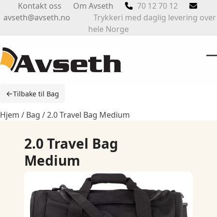
Skip
Kontakt oss
Om Avseth
70 12 70 12
to
avseth@avseth.no
Trykkeri med daglig levering over
content
hele Norge
O
Cl
m
m
←
Tilbake til Bag
m
m
Hjem
/
Bag
/ 2.0 Travel Bag Medium
2.0 Travel Bag
Medium