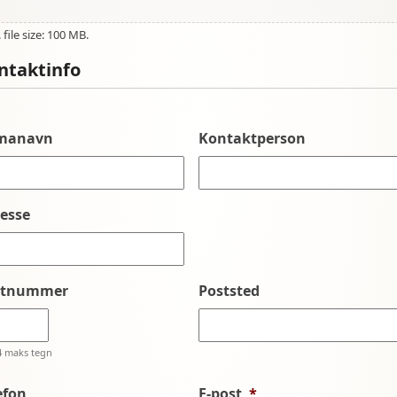
file size: 100 MB.
ntaktinfo
rmanavn
Kontaktperson
esse
stnummer
Poststed
4 maks tegn
efon
E-post
*