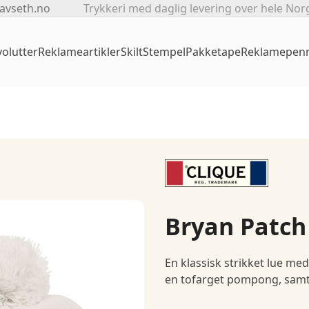
avseth.no
Trykkeri med daglig levering over hele Nor
olutter
Reklameartikler
Skilt
Stempel
Pakketape
Reklamepen
Bryan Patch
En klassisk strikket lue med
en tofarget pompong, samt 