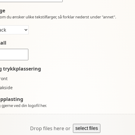
ge
om du ønsker ulike tekstilfarger, så forklar nederst under "annet".
all
g trykkplassering
ront
akside
opplasting
 gjerne ved din logofil her.
Drop files here or
select files