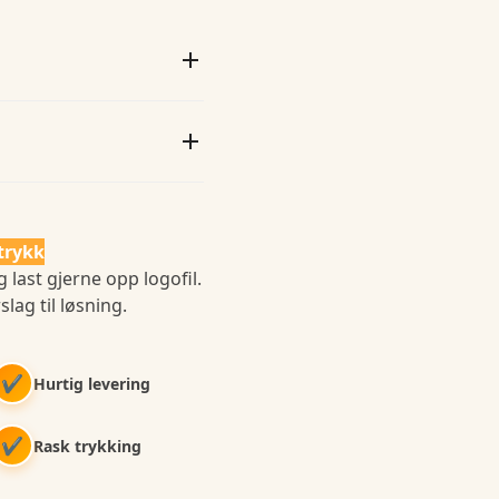
trykk
 last gjerne opp logofil.
slag til løsning.
✔
Hurtig levering
✔
Rask trykking