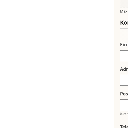
Max. 
Ko
Fi
Adr
Po
0 av 
Tel