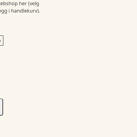
ebshop her (velg
legg i handlekurv).
e