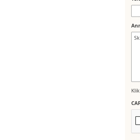
An
Kli
CA