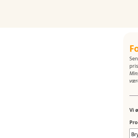
F
Sen
pris
Min
være
Vi 
Pro