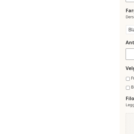
Far
Ders
Ant
Vel
F
B
Fil
Legg