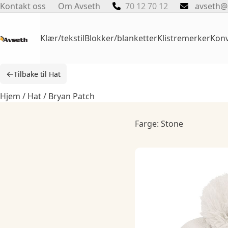
Skip
Kontakt oss
Om Avseth
70 12 70 12
avseth@
to
content
Klær/tekstil
Blokker/blanketter
Klistremerker
Konv
←
Tilbake til Hat
Hjem
/
Hat
/ Bryan Patch
Farge: Stone