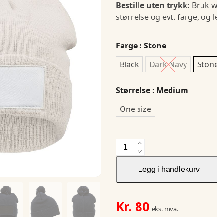
Bestille uten trykk:
Bruk w
størrelse og evt. farge, og 
Farge
: Stone
Black
Dark Navy
Ston
Størrelse
: Medium
One size
Bryan
Patch
antall
Legg i handlekurv
Kr.
80
eks. mva.