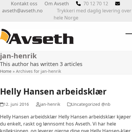
Skip
Kontakt oss
Om Avseth
70 12 70 12
to
avseth@avseth.no
Trykkeri med daglig levering over
content
hele Norge
O
Cl
m
m
jan-henrik
m
m
This author has written 3 articles
Home
»
Archives for jan-henrik
Helly Hansen arbeidsklær
12. juni 2016
jan-henrik
Uncategorized @nb
Helly Hansen arbeidsklær Helly Hansen arbeidsklær kjøper
du enkelt, raskt og lønnsomt hos Avseth. Vi har hele
kolleksjonen, og leverer gjerne dine nye Helly Hansen-klær