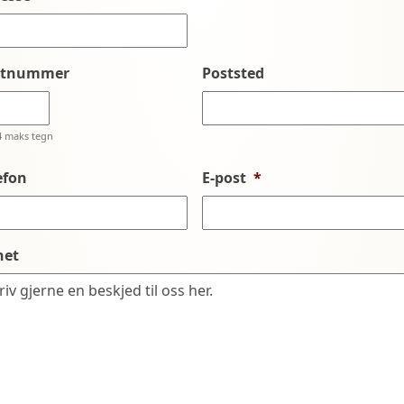
stnummer
Poststed
4 maks tegn
efon
E-post
*
net