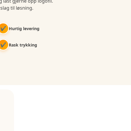
 last gjerne opp logofil.
slag til løsning.
✔
Hurtig levering
✔
Rask trykking