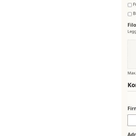
F
B
Fil
Legg
Max. 
Ko
Fi
Adr