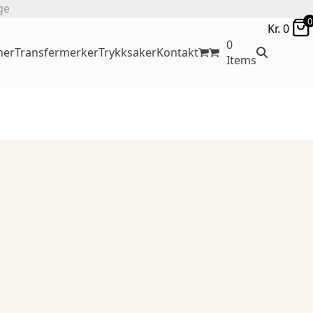
ge
0
Kr.
0
0
ner
Transfermerker
Trykksaker
Kontakt
Items