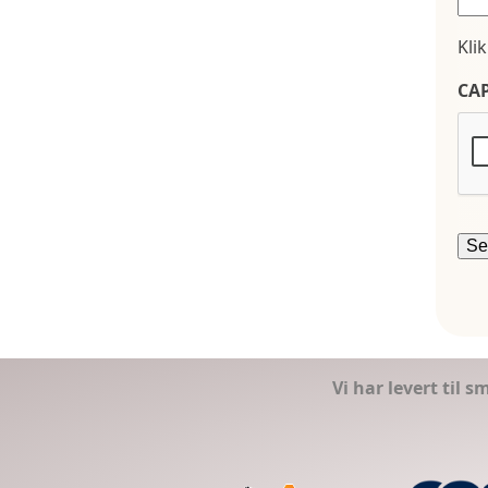
Kli
CA
Vi har levert til 