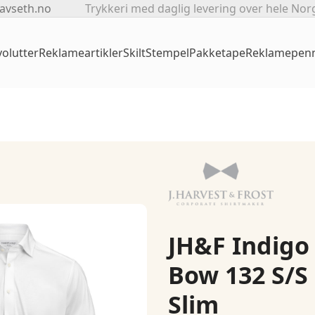
avseth.no
Trykkeri med daglig levering over hele Nor
olutter
Reklameartikler
Skilt
Stempel
Pakketape
Reklamepen
JH&F Indigo
Bow 132 S/S
Slim