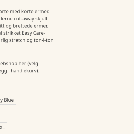
jorte med korte ermer.
erne cut-away skjult
tt og brettede ermer.
strikket Easy Care-
lig stretch og ton-i-ton
ebshop her (velg
legg i handlekurv).
y Blue
XL