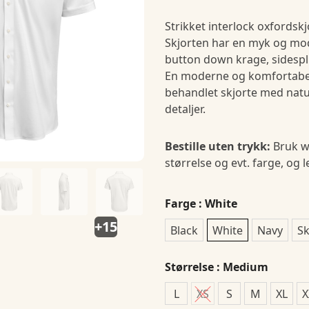
Strikket interlock oxfordsk
Skjorten har en myk og mod
button down krage, sidespli
En moderne og komfortabel 
behandlet skjorte med natur
detaljer.
Bestille uten trykk:
Bruk w
størrelse og evt. farge, og 
Farge
: White
+15
Black
White
Navy
Sk
Størrelse
: Medium
L
XS
S
M
XL
X