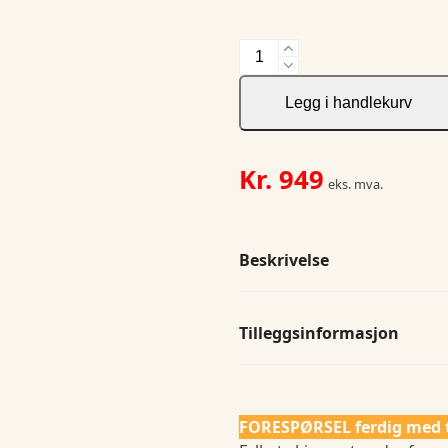
JH&F
Indigo
Bow
Legg i handlekurv
132
S/S
Slim
Kr.
949
eks. mva.
antall
Beskrivelse
Tilleggsinformasjon
FORESPØRSEL ferdig med 