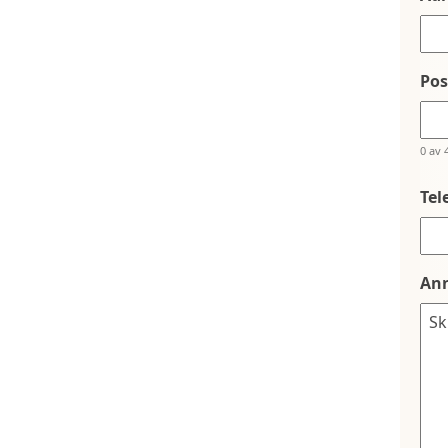
Po
0 av 
Tel
An