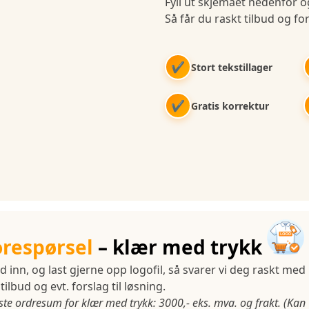
Fyll ut skjemaet nedenfor og
Så får du raskt tilbud og for
✔
Stort tekstillager
✔
Gratis korrektur
orespørsel
– klær med trykk
d inn, og last gjerne opp logofil, så svarer vi deg raskt med
tilbud og evt. forslag til løsning.
ste ordresum for klær med trykk: 3000,- eks. mva. og frakt. (Kan