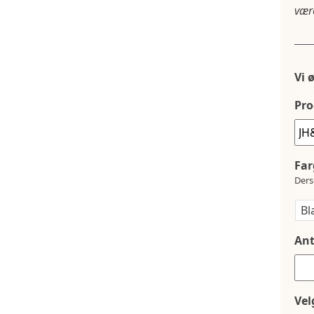
være
Vi 
Pro
Far
Ders
Ant
Vel