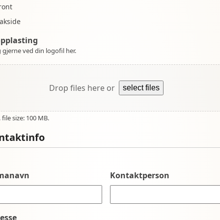
ront
akside
opplasting
 gjerne ved din logofil her.
Drop files here or
select files
file size: 100 MB.
ntaktinfo
rmanavn
Kontaktperson
esse