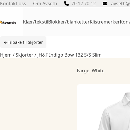
Skip
Kontakt oss
Om Avseth
70 12 70 12
avseth@
to
content
Klær/tekstil
Blokker/blanketter
Klistremerker
Konv
←
Tilbake til Skjorter
Hjem
/
Skjorter
/ JH&F Indigo Bow 132 S/S Slim
Farge: White