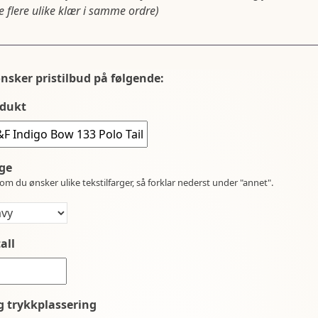
 flere ulike klær i samme ordre)
ønsker pristilbud på følgende:
dukt
ge
om du ønsker ulike tekstilfarger, så forklar nederst under "annet".
all
g trykkplassering