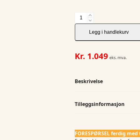
JH&F
Indigo
Bow
Legg i handlekurv
133
Polo
Tailored
Kr.
1.049
eks. mva.
antall
Beskrivelse
Tilleggsinformasjon
FORESPØRSEL ferdig med 