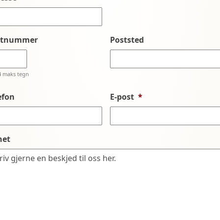
stnummer
Poststed
4 maks tegn
efon
E-post
*
net