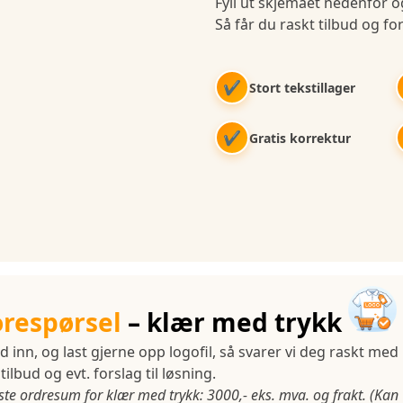
Fyll ut skjemaet nedenfor og
Så får du raskt tilbud og for
✔
Stort tekstillager
✔
Gratis korrektur
orespørsel
– klær med trykk
d inn, og last gjerne opp logofil, så svarer vi deg raskt med
tilbud og evt. forslag til løsning.
ste ordresum for klær med trykk: 3000,- eks. mva. og frakt. (Kan