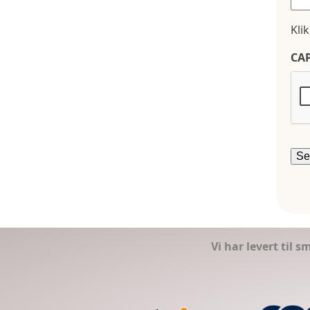
Kli
CA
Vi har levert til 