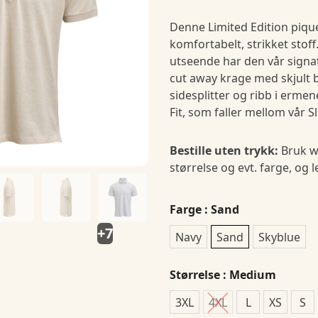
Denne Limited Edition pique
komfortabelt, strikket stoff.
utseende har den vår sig
cut away krage med skjult 
sidesplitter og ribb i ermene
Fit, som faller mellom vår Sl
Bestille uten trykk:
Bruk w
størrelse og evt. farge, og 
Farge
: Sand
+7
Navy
Sand
Skyblue
Størrelse
: Medium
3XL
4XL
L
XS
S