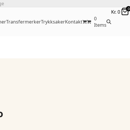
ge
0
Kr.
0
0
ner
Transfermerker
Trykksaker
Kontakt
Items
o