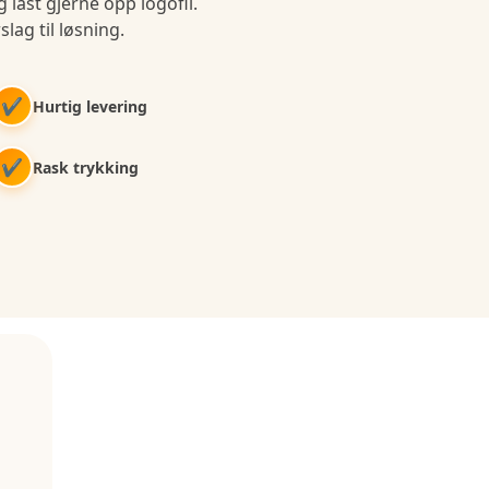
 last gjerne opp logofil.
slag til løsning.
✔
Hurtig levering
✔
Rask trykking