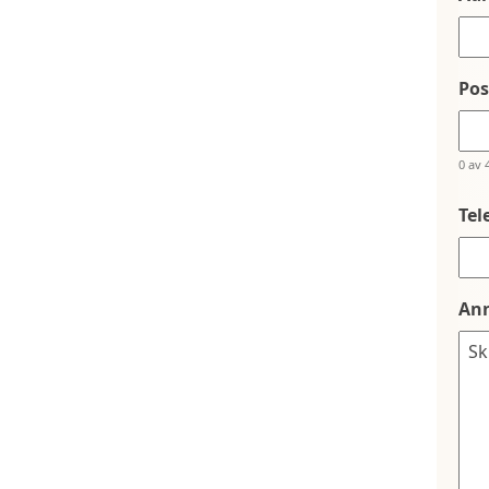
Po
0 av 
Tel
An