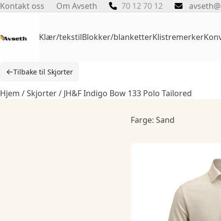
Skip
Kontakt oss
Om Avseth
70 12 70 12
avseth@
to
content
Klær/tekstil
Blokker/blanketter
Klistremerker
Konv
←
Tilbake til Skjorter
Hjem
/
Skjorter
/ JH&F Indigo Bow 133 Polo Tailored
Farge: Sand