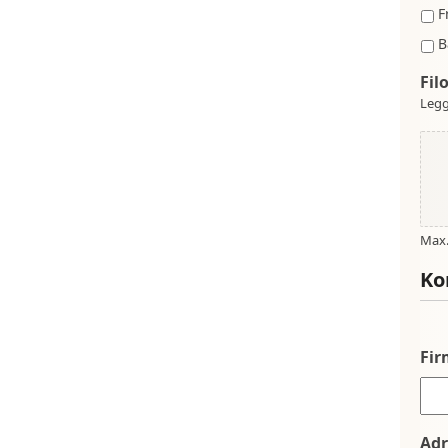
F
B
Fil
Legg
Max. 
Ko
Fi
Adr