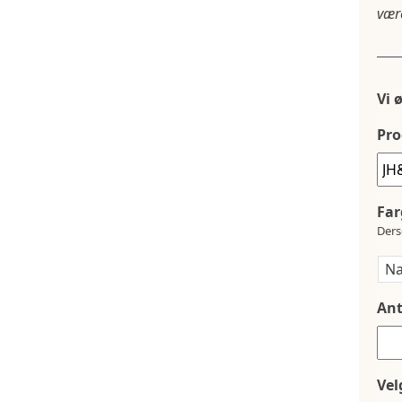
være
Vi 
Pro
Far
Ders
Ant
Vel