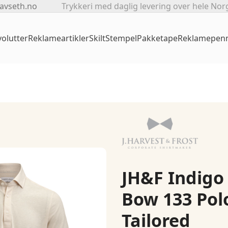
avseth.no
Trykkeri med daglig levering over hele Nor
olutter
Reklameartikler
Skilt
Stempel
Pakketape
Reklamepen
JH&F Indigo
Bow 133 Pol
Tailored