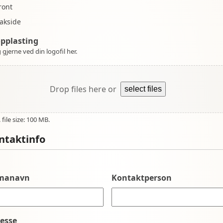
ront
akside
opplasting
 gjerne ved din logofil her.
Drop files here or
select files
file size: 100 MB.
ntaktinfo
rmanavn
Kontaktperson
esse