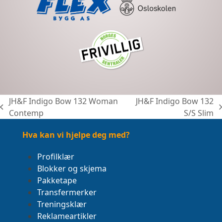
JH&F Indigo Bow 132 Woman
JH&F Indigo Bow 132
previous
next
Contemp
S/S Slim
post:
post:
Hva kan vi hjelpe deg med?
Profilklær
Blokker og skjema
Pakketape
Transfermerker
Treningsklær
Reklameartikler