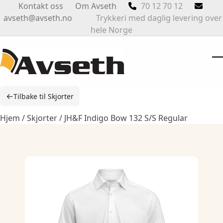
Skip
Kontakt oss
Om Avseth
70 12 70 12
to
avseth@avseth.no
Trykkeri med daglig levering over
content
hele Norge
O
Cl
m
m
←
Tilbake til Skjorter
m
m
Hjem
/
Skjorter
/ JH&F Indigo Bow 132 S/S Regular