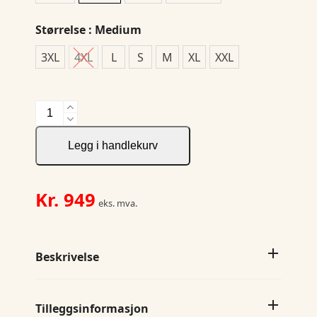
Størrelse
: Medium
3XL
4XL
L
S
M
XL
XXL
JH&F
Indigo
Bow
Legg i handlekurv
132
S/S
Regular
Kr.
949
eks. mva.
antall
Beskrivelse
Tilleggsinformasjon