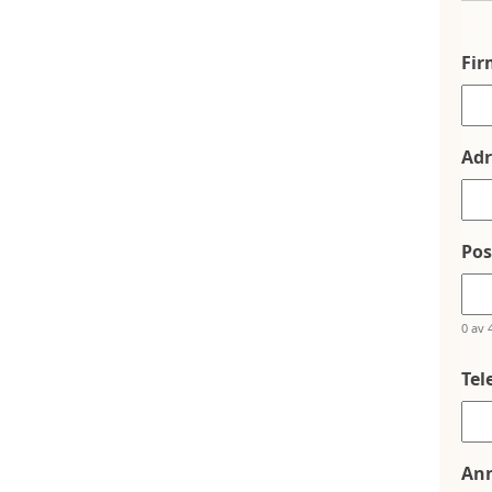
Fi
Adr
Po
0 av 
Tel
An