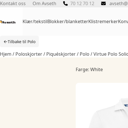
Skip
Kontakt oss
Om Avseth
70 12 70 12
avseth@
to
content
Klær/tekstil
Blokker/blanketter
Klistremerker
Konv
←
Tilbake til Polo
Hjem
/
Poloskjorter / Piquéskjorter
/
Polo
/ Virtue Polo Sol
Farge: White