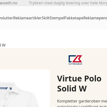
avseth.no
Trykkeri med daglig levering over hele Nor
olutter
Reklameartikler
Skilt
Stempel
Pakketape
Reklamepen
id W
Virtue Polo
Solid W
Kompletter garderoben med
poloskjorte i sertifisert mate