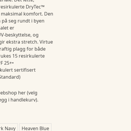
 resirkulerte DryTec™
r maksimal komfort. Den
 på seg rundt i byen
alet er
V-beskyttelse, og
r ekstra stretch. Virtue
raftig plagg for både
rukes 15 resirkulerte
PF 25+•
ulert sertifisert
 Standard)
ebshop her (velg
legg i handlekurv).
rk Navy
Heaven Blue