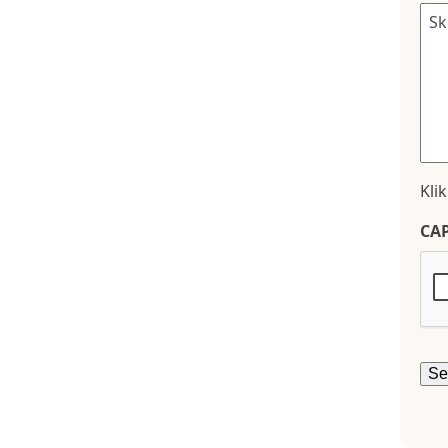
Kli
CA