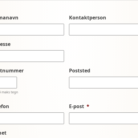
rmanavn
Kontaktperson
esse
stnummer
Poststed
4 maks tegn
efon
E-post
*
net