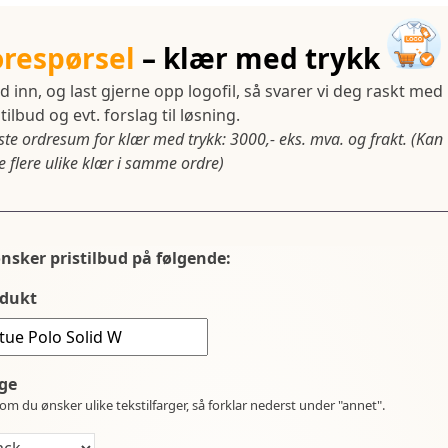
orespørsel
– klær med trykk
d inn, og last gjerne opp logofil, så svarer vi deg raskt med
tilbud og evt. forslag til løsning.
ste ordresum for klær med trykk: 3000,- eks. mva. og frakt. (Kan
 flere ulike klær i samme ordre)
ønsker pristilbud på følgende:
dukt
ge
om du ønsker ulike tekstilfarger, så forklar nederst under "annet".