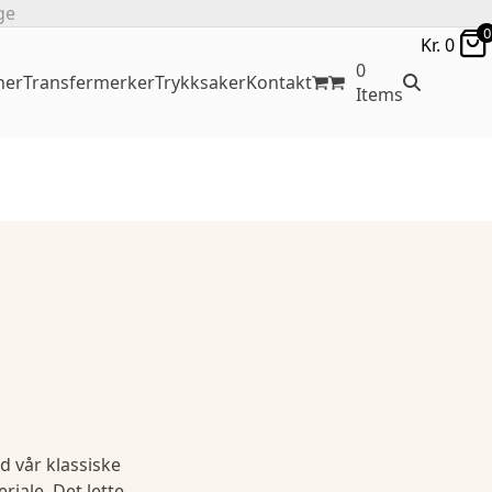
ge
0
Kr.
0
0
ner
Transfermerker
Trykksaker
Kontakt
Items
 vår klassiske
riale. Det lette,