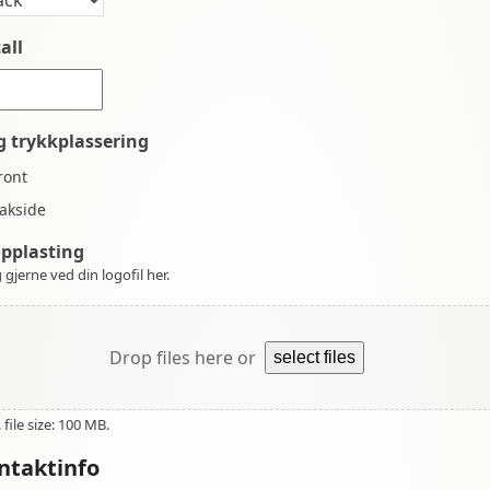
all
g trykkplassering
ront
akside
opplasting
 gjerne ved din logofil her.
Drop files here or
select files
file size: 100 MB.
ntaktinfo