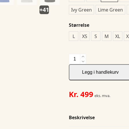
+41
Ivy Green
Lime Green
Størrelse
L
XS
S
M
XL
X
Virtue
Polo
Solid
Legg i handlekurv
W
antall
Kr.
499
eks. mva.
Beskrivelse