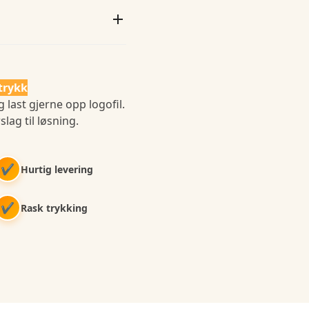
trykk
 last gjerne opp logofil.
slag til løsning.
✔
Hurtig levering
✔
Rask trykking