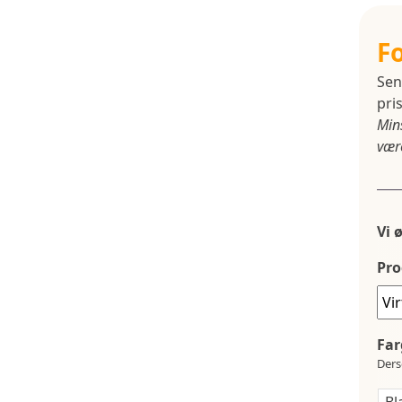
F
Sen
pris
Min
være
Vi 
Pro
Far
Ders