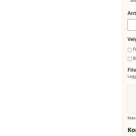
Ant
Vel
F
B
Fil
Legg
Max. 
Ko