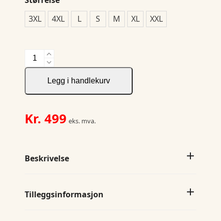
3XL
4XL
L
S
M
XL
XXL
Virtue
Polo
Solid
Legg i handlekurv
M
antall
Kr.
499
eks. mva.
Beskrivelse
Tilleggsinformasjon