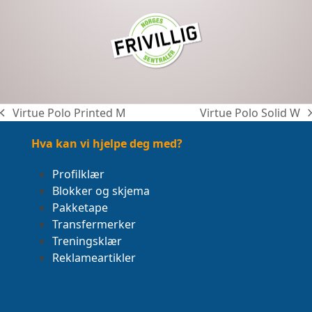
Virtue Polo Printed M
Virtue Polo Solid W
previous
next
post:
post:
Hva kan vi hjelpe deg med?
Profilklær
Blokker og skjema
Pakketape
Transfermerker
Treningsklær
Reklameartikler