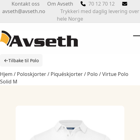
Skip
Kontakt oss
Om Avseth
70 12 70 12
to
avseth@avseth.no
Trykkeri med daglig levering over
content
hele Norge
O
Cl
m
m
←
Tilbake til Polo
m
m
Hjem
/
Poloskjorter / Piquéskjorter
/
Polo
/ Virtue Polo
Solid M