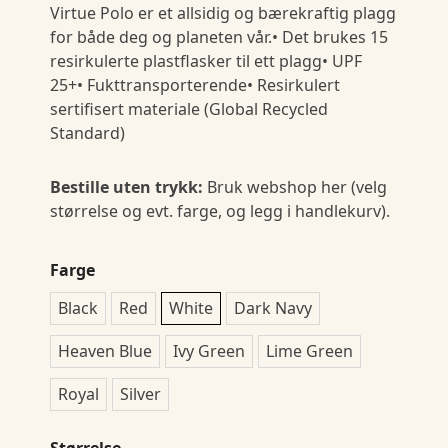
Virtue Polo er et allsidig og bærekraftig plagg
for både deg og planeten vår.• Det brukes 15
resirkulerte plastflasker til ett plagg• UPF
25+• Fukttransporterende• Resirkulert
sertifisert materiale (Global Recycled
Standard)
Bestille uten trykk:
Bruk webshop her (velg
størrelse og evt. farge, og legg i handlekurv).
Farge
Black
Red
White
Dark Navy
Heaven Blue
Ivy Green
Lime Green
Royal
Silver
Størrelse