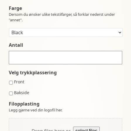
Farge
Dersom du ønsker ulike tekstilfarger, så forklar nederst under
"annet".
Antall
Velg trykkplassering
Front
Bakside
Filopplasting
Legg gjerne ved din logofil her.
Drop files here or
select files