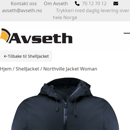
Skip
Kontakt oss
Om Avseth
70 12 70 12
to
avseth@avseth.no
Trykkeri med daglig levering over
content
hele Norge
O
Cl
m
m
←
Tilbake til ShellJacket
m
m
Hjem
/
ShellJacket
/ Northville Jacket Woman