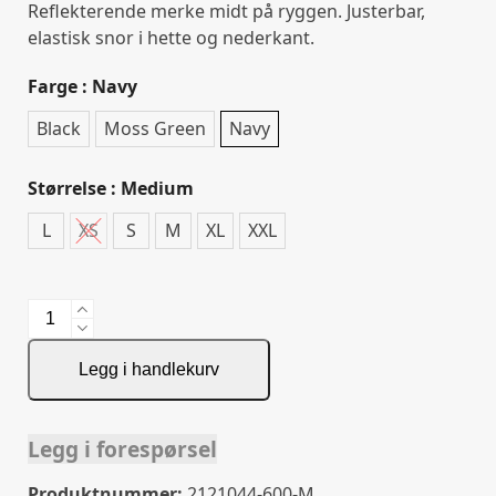
Reflekterende merke midt på ryggen. Justerbar,
elastisk snor i hette og nederkant.
Farge
: Navy
Black
Moss Green
Navy
Størrelse
: Medium
L
XS
S
M
XL
XXL
Northville
Jacket
Woman
Legg i handlekurv
antall
Legg i forespørsel
Produktnummer:
2121044-600-M