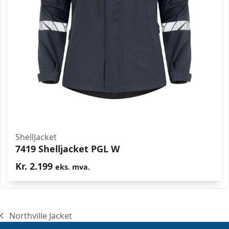
ShellJacket
7419 Shelljacket PGL W
Kr.
2.199
eks. mva.
Northville Jacket
previous