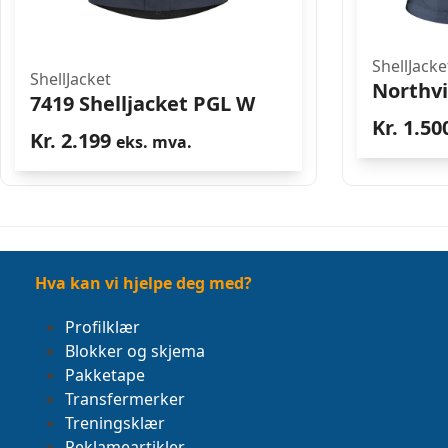
ShellJacke
ShellJacket
Northvi
7419 Shelljacket PGL W
Kr.
1.50
Kr.
2.199
eks. mva.
Hva kan vi hjelpe deg med?
Profilklær
Blokker og skjema
Pakketape
Transfermerker
Treningsklær
Reklameartikler