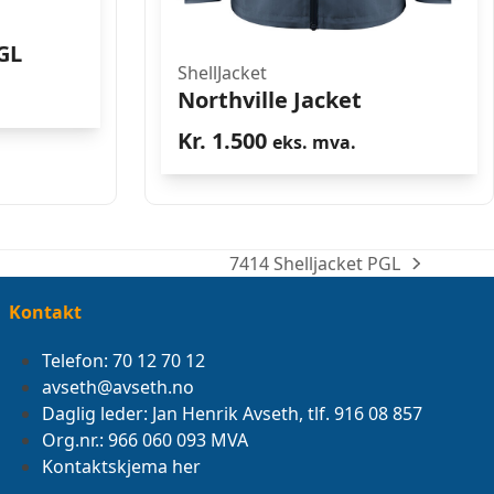
GL
ShellJacket
Northville Jacket
Kr.
1.500
eks. mva.
7414 Shelljacket PGL
next
post:
Kontakt
Telefon: 70 12 70 12
avseth@avseth.no
Daglig leder: Jan Henrik Avseth, tlf. 916 08 857
Org.nr.: 966 060 093 MVA
Kontaktskjema her