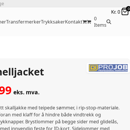
ge
0
Kr.
0
0
ner
Transfermerker
Trykksaker
Kontakt
Items
elljacket
99
eks. mva.
tt skalljakke med teipede sømmer, i rip-stop-materiale.
 foran med klaff for å hindre både vindtrekk og
rykknapper. Brystlommer på begge sider med glidelås,
med innvendig feste for ID-kort. Sidelommer med