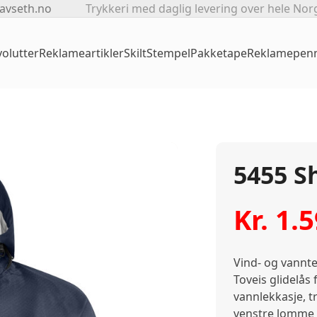
avseth.no
Trykkeri med daglig levering over hele Nor
olutter
Reklameartikler
Skilt
Stempel
Pakketape
Reklamepen
5455 Sh
Kr.
1.5
Vind- og vannte
Toveis glidelås
vannlekkasje, t
venstre lomme 