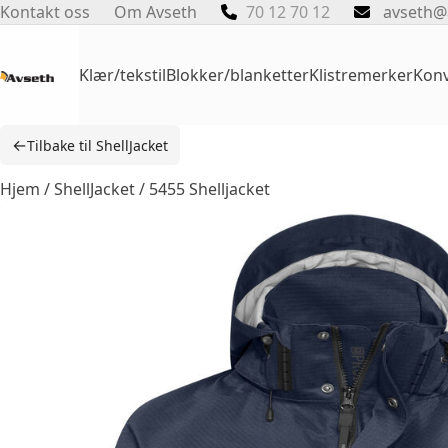
Skip
Kontakt oss
Om Avseth
70 12 70 12
avseth@
to
content
Klær/tekstil
Blokker/blanketter
Klistremerker
Konv
←
Tilbake til ShellJacket
Hjem
/
ShellJacket
/ 5455 Shelljacket