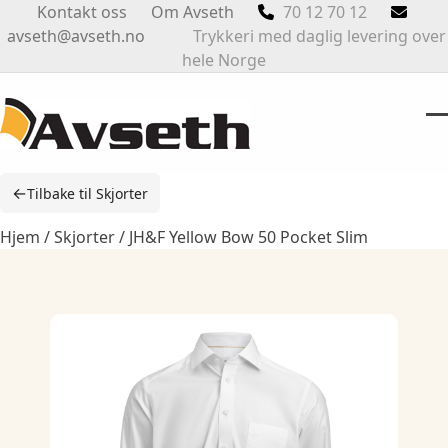
Skip
Kontakt oss
Om Avseth
70 12 70 12
to
avseth@avseth.no
Trykkeri med daglig levering over
content
hele Norge
O
Cl
m
m
←
Tilbake til Skjorter
m
m
Hjem
/
Skjorter
/ JH&F Yellow Bow 50 Pocket Slim