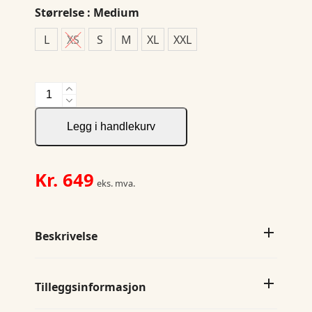
Størrelse
: Medium
L
XS
S
M
XL
XXL
JH&F
Yellow
Bow
Legg i handlekurv
50
Pocket
Slim
Kr.
649
eks. mva.
antall
Beskrivelse
Tilleggsinformasjon