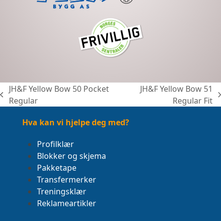
JH&F Yellow Bow 50 Pocket
JH&F Yellow Bow 51
previous
next
Regular
Regular Fit
post:
post:
Hva kan vi hjelpe deg med?
Profilklær
Blokker og skjema
Pakketape
Transfermerker
Treningsklær
Reklameartikler