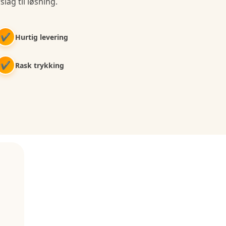
slag til løsning.
✔
Hurtig levering
✔
Rask trykking