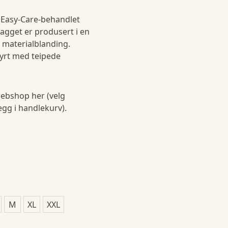
 Easy-Care-behandlet
agget er produsert i en
k materialblanding.
tyrt med teipede
ebshop her (velg
legg i handlekurv).
M
XL
XXL