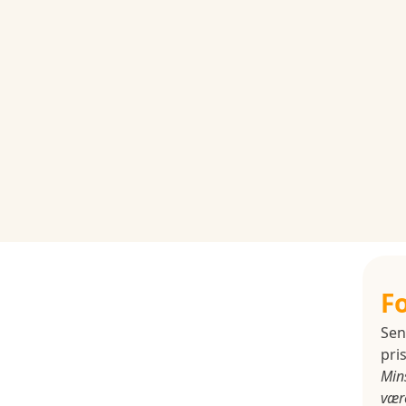
F
Sen
pris
Min
være