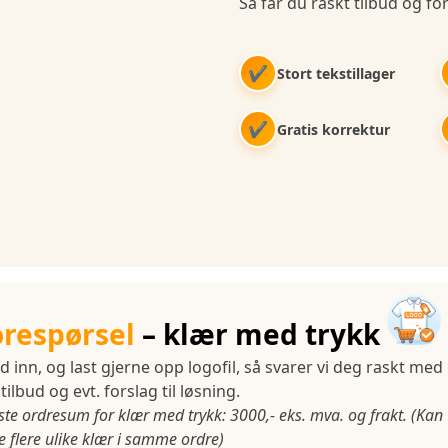
Så får du raskt tilbud og for
✔
Stort tekstillager
✔
Gratis korrektur
orespørsel
– klær med trykk
d inn, og last gjerne opp logofil, så svarer vi deg raskt med
tilbud og evt. forslag til løsning.
ste ordresum for klær med trykk: 3000,- eks. mva. og frakt. (Kan
 flere ulike klær i samme ordre)