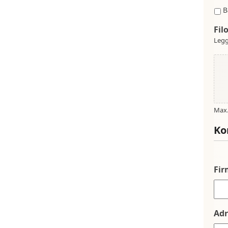
B
Fil
Legg
Max. 
Ko
Fi
Adr