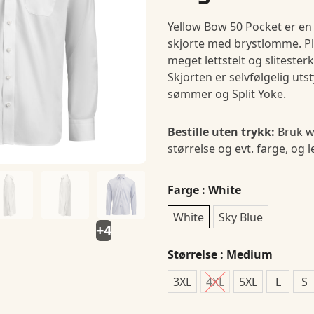
Yellow Bow 50 Pocket er en
skjorte med brystlomme. Pl
meget lettstelt og slitester
Skjorten er selvfølgelig uts
sømmer og Split Yoke.
Bestille uten trykk:
Bruk w
størrelse og evt. farge, og 
Farge
: White
White
Sky Blue
+4
Størrelse
: Medium
3XL
4XL
5XL
L
S