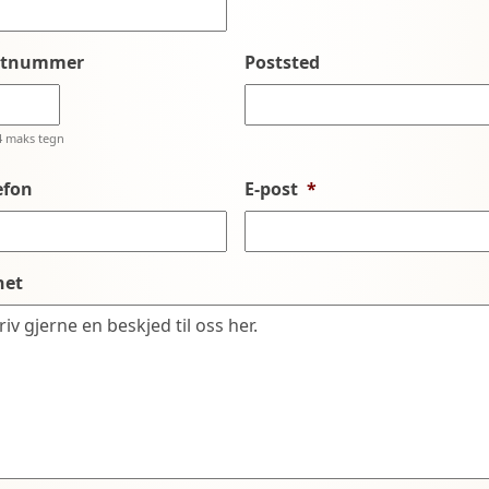
stnummer
Poststed
4 maks tegn
efon
E-post
*
net