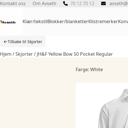
Skip
Kontakt oss
Om Avseth
70 12 70 12
avseth@
to
content
Klær/tekstil
Blokker/blanketter
Klistremerker
Konv
←
Tilbake til Skjorter
Hjem
/
Skjorter
/ JH&F Yellow Bow 50 Pocket Regular
Farge: White