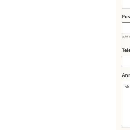
Po
0 av 
Tel
An