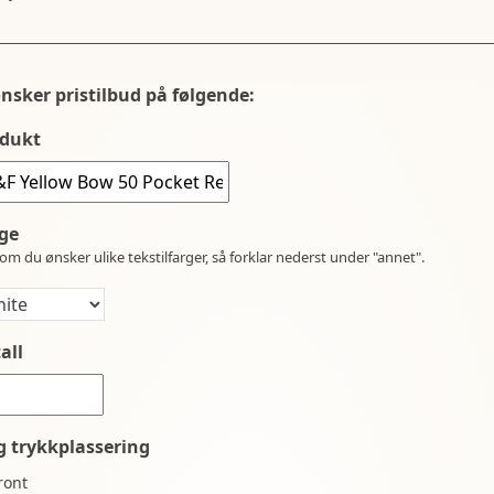
ønsker pristilbud på følgende:
dukt
ge
om du ønsker ulike tekstilfarger, så forklar nederst under "annet".
all
g trykkplassering
ront