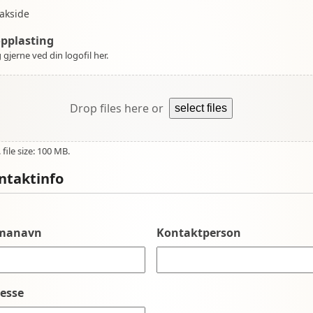
akside
opplasting
 gjerne ved din logofil her.
Drop files here or
select files
file size: 100 MB.
ntaktinfo
rmanavn
Kontaktperson
esse