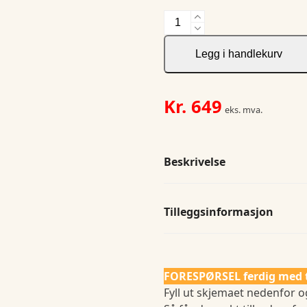
JH&F
Yellow
Bow
Legg i handlekurv
50
Pocket
Regular
Kr.
649
eks. mva.
antall
Beskrivelse
Tilleggsinformasjon
FORESPØRSEL ferdig med 
Fyll ut skjemaet nedenfor og