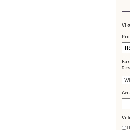
Vi 
Pro
Far
Ders
Ant
Vel
F