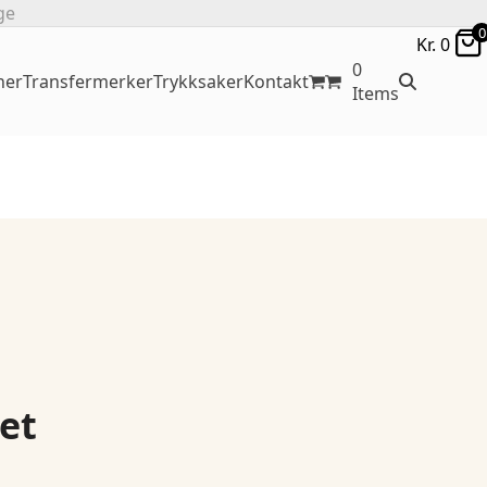
ge
0
Kr.
0
0
ner
Transfermerker
Trykksaker
Kontakt
Items
et