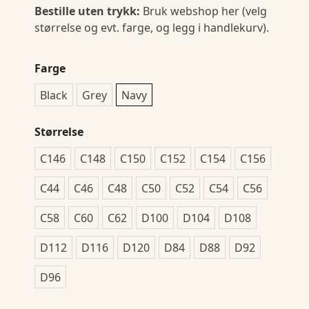
Bestille uten trykk:
Bruk webshop her (velg
størrelse og evt. farge, og legg i handlekurv).
Farge
Black
Grey
Navy
Størrelse
C146
C148
C150
C152
C154
C156
C44
C46
C48
C50
C52
C54
C56
C58
C60
C62
D100
D104
D108
D112
D116
D120
D84
D88
D92
D96