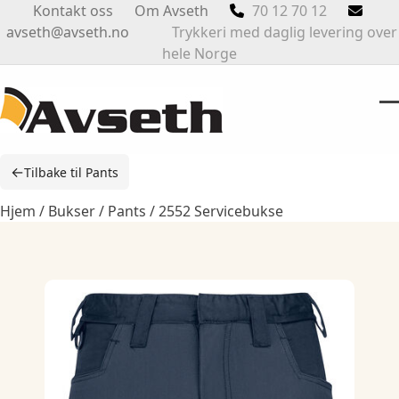
Skip
Kontakt oss
Om Avseth
70 12 70 12
to
avseth@avseth.no
Trykkeri med daglig levering over
content
hele Norge
O
Cl
m
m
←
Tilbake til Pants
m
m
Hjem
/
Bukser
/
Pants
/ 2552 Servicebukse