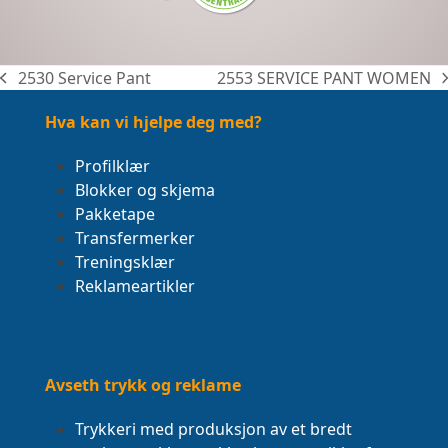
2530 Service Pant
2553 SERVICE PANT WOMEN
previous
next
post:
post:
Hva kan vi hjelpe deg med?
Profilklær
Blokker og skjema
Pakketape
Transfermerker
Treningsklær
Reklameartikler
Avseth trykk og reklame
Trykkeri med produksjon av et bredt