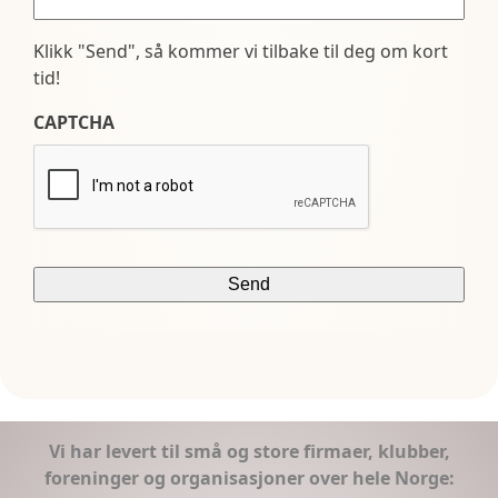
Klikk "Send", så kommer vi tilbake til deg om kort
tid!
CAPTCHA
Vi har levert til små og store firmaer, klubber,
foreninger og organisasjoner over hele Norge: