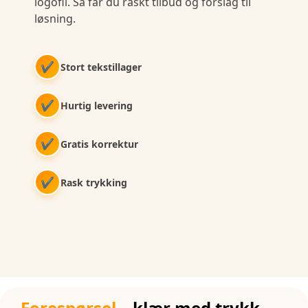
logofil. Så får du raskt tilbud og forslag til
løsning.
✔
Stort tekstillager
✔
Hurtig levering
✔
Gratis korrektur
✔
Rask trykking
Forespørsel
– klær med trykk