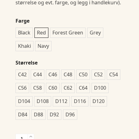
størrelse og evt. farge, og legg i handlekurv).
Farge
Black
Red
Forest Green
Grey
Khaki
Navy
Størrelse
C42
C44
C46
C48
C50
C52
C54
C56
C58
C60
C62
C64
D100
D104
D108
D112
D116
D120
D84
D88
D92
D96
2530