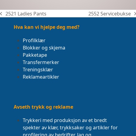
2521 Ladies Pants
2552 Servicebukse
previous
next
post:
post:
Hva kan vi hjelpe deg med?
Profilklær
Blokker og skjema
Pakketape
Transfermerker
Treningsklær
Reklameartikler
Avseth trykk og reklame
Trykkeri med produksjon av et bredt
spekter av klær, trykksaker og artikler for
profilering av bedrifter, lag og