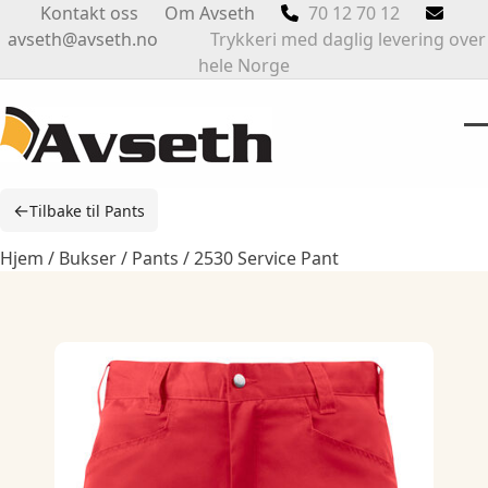
Skip
Kontakt oss
Om Avseth
70 12 70 12
to
avseth@avseth.no
Trykkeri med daglig levering over
content
hele Norge
O
Cl
m
m
←
Tilbake til Pants
m
m
Hjem
/
Bukser
/
Pants
/ 2530 Service Pant