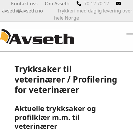
Skip
Kontakt oss
Om Avseth
70 12 70 12
to
avseth@avseth.no
Trykkeri med daglig levering over
content
hele Norge
O
Cl
m
m
m
m
Trykksaker til
veterinærer / Profilering
for veterinærer
Aktuelle trykksaker og
profilklær m.m. til
veterinærer