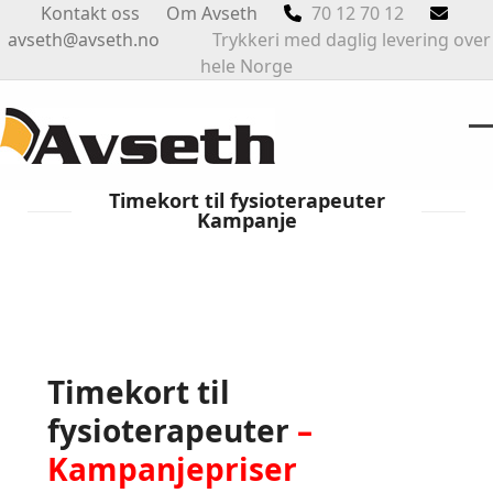
Skip
Kontakt oss
Om Avseth
70 12 70 12
to
avseth@avseth.no
Trykkeri med daglig levering over
content
hele Norge
O
Cl
m
m
Timekort til fysioterapeuter
Kampanje
m
m
Timekort til
fysioterapeuter
–
Kampanjepriser