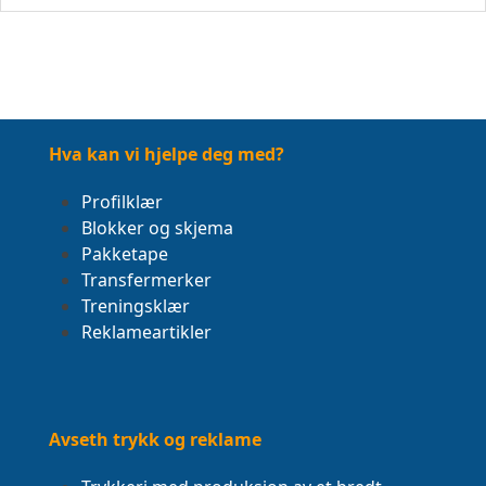
Hva kan vi hjelpe deg med?
Profilklær
Blokker og skjema
Pakketape
Transfermerker
Treningsklær
Reklameartikler
Avseth trykk og reklame