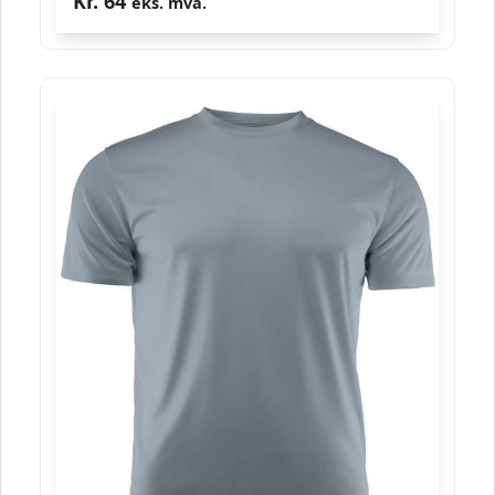
Kr.
64
eks. mva.