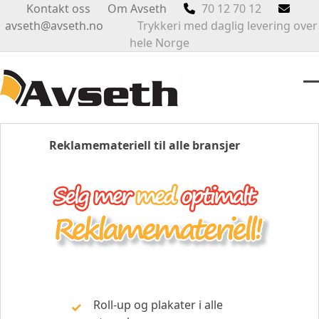
Skip
Kontakt oss
Om Avseth
70 12 70 12
to
avseth@avseth.no
Trykkeri med daglig levering over
content
hele Norge
O
Cl
m
m
m
m
Reklamemateriell til alle bransjer
Roll-up og plakater i alle