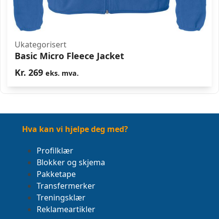
Ukategorisert
Basic Micro Fleece Jacket
Kr.
269
eks. mva.
Hva kan vi hjelpe deg med?
Profilklær
Blokker og skjema
Pakketape
Transfermerker
Treningsklær
Reklameartikler