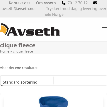
Skip
Kontakt oss
Om Avseth
70 12 70 12
to
avseth@avseth.no
Trykkeri med daglig levering over
content
hele Norge
O
Cl
m
m
clique fleece
m
m
Home
»
clique fleece
Viser det ene resultatet