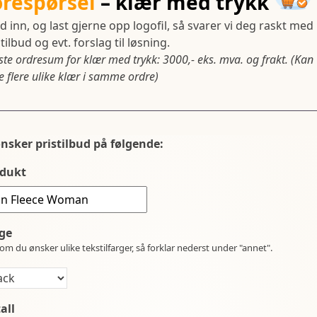
orespørsel
– klær med trykk
d inn, og last gjerne opp logofil, så svarer vi deg raskt med
tilbud og evt. forslag til løsning.
ste ordresum for klær med trykk: 3000,- eks. mva. og frakt. (Kan
 flere ulike klær i samme ordre)
ønsker pristilbud på følgende:
dukt
ge
om du ønsker ulike tekstilfarger, så forklar nederst under "annet".
all