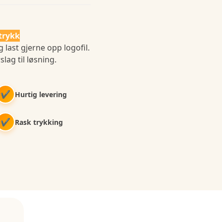
trykk
 last gjerne opp logofil.
slag til løsning.
✔
Hurtig levering
✔
Rask trykking