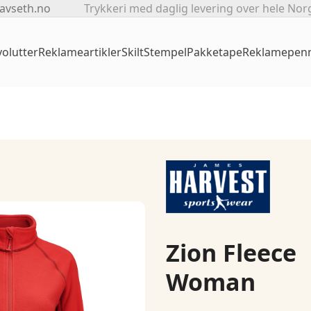
avseth.no
Trykkeri med daglig levering over hele Nor
olutter
Reklameartikler
Skilt
Stempel
Pakketape
Reklamepen
Zion Fleece
Woman