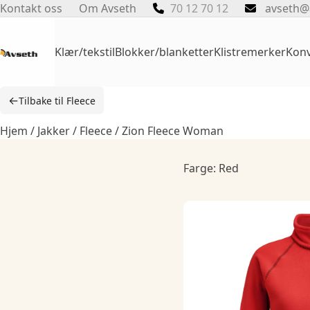
Skip
Kontakt oss
Om Avseth
70 12 70 12
avseth@
to
content
Klær/tekstil
Blokker/blanketter
Klistremerker
Konv
←
Tilbake til Fleece
Hjem
/
Jakker
/
Fleece
/ Zion Fleece Woman
Farge: Red