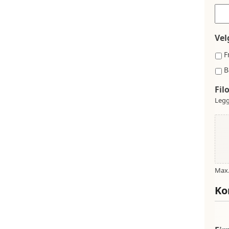
Vel
F
B
Fil
Legg
Max. 
Ko