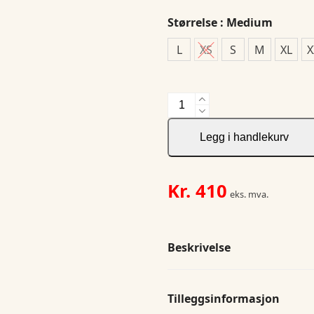
Størrelse
: Medium
L
XS
S
M
XL
X
Zion
Fleece
Woman
Legg i handlekurv
antall
Kr.
410
eks. mva.
Beskrivelse
Tilleggsinformasjon