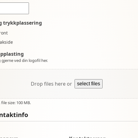
g trykkplassering
ront
akside
opplasting
 gjerne ved din logofil her.
Drop files here or
select files
file size: 100 MB.
ntaktinfo