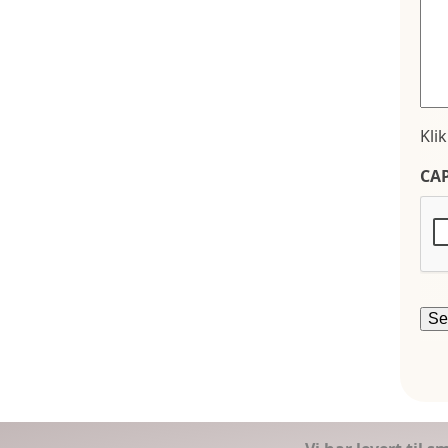
Kli
CA