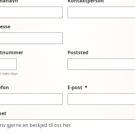
rmanavn
Kontaktperson
esse
stnummer
Poststed
4 maks tegn
efon
E-post
*
net