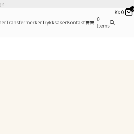
ge
0
Kr.
0
0
ner
Transfermerker
Trykksaker
Kontakt
Items