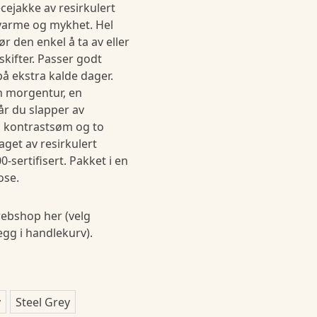
cejakke av resirkulert
g varme og mykhet. Hel
jør den enkel å ta av eller
kifter. Passer godt
på ekstra kalde dager.
n morgentur, en
år du slapper av
 kontrastsøm og to
get av resirkulert
-sertifisert. Pakket i en
ose.
ebshop her (velg
legg i handlekurv).
y
Steel Grey