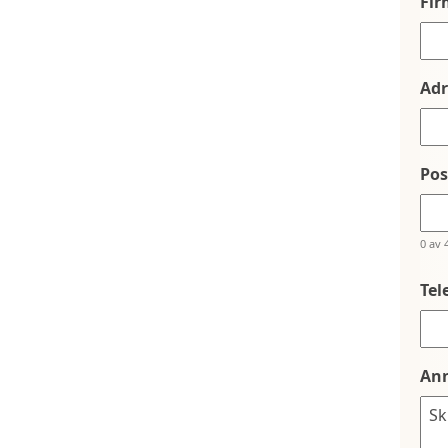
Fi
Adr
Po
0 av 
Tel
An