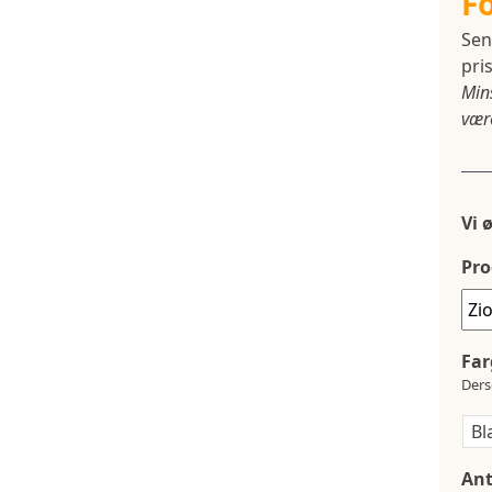
F
Sen
pris
Min
være
Vi 
Pro
Far
Ders
Ant