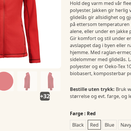
Hold deg varm med vår flee
polyester. Jakken gir herli
glidelås gir allsidighet og g
på ettersom temperaturen s
alene, eller under en jakke 
Gir komfort og stil under e
avslappet dag i byen eller n
hjemme. Med raglan-ermer,
sidelommer med glidelås. La
polyester og er Oeko-Tex 100
biobasert, komposterbar p
Bestille uten trykk:
Bruk w
+32
størrelse og evt. farge, og 
Farge
: Red
Black
Red
Blue
Nav