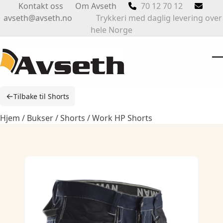
Skip
Kontakt oss
Om Avseth
70 12 70 12
to
avseth@avseth.no
Trykkeri med daglig levering over
content
hele Norge
O
Cl
m
m
←
Tilbake til Shorts
m
m
Hjem
/
Bukser
/
Shorts
/ Work HP Shorts