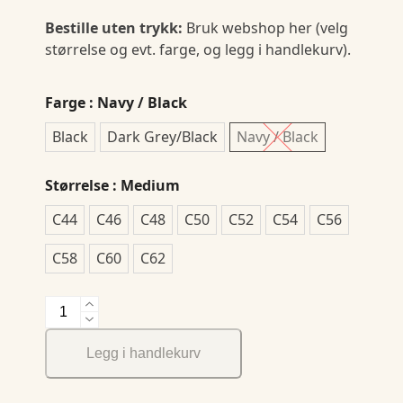
Bestille uten trykk:
Bruk webshop her (velg
størrelse og evt. farge, og legg i handlekurv).
Farge
: Navy / Black
Black
Dark Grey/Black
Navy / Black
Størrelse
: Medium
C44
C46
C48
C50
C52
C54
C56
C58
C60
C62
Work
HP
Shorts
Legg i handlekurv
antall