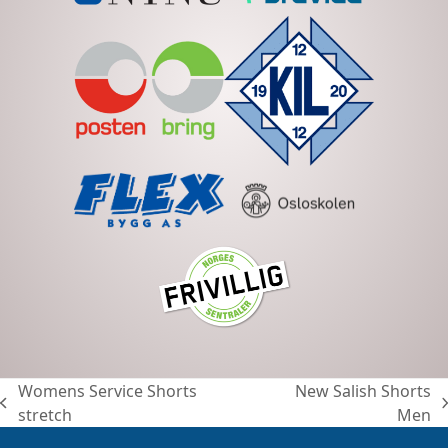
Womens Service Shorts
New Salish Shorts
previous
next
stretch
Men
post:
post: