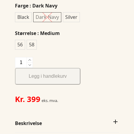
Farge
: Dark Navy
Black
Dark Navy
Silver
Størrelse
: Medium
56
58
Wauna
Cap
antall
Legg i handlekurv
Kr.
399
eks. mva.
Beskrivelse