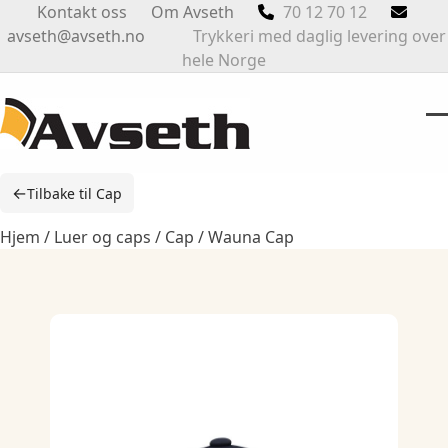
Skip
Kontakt oss
Om Avseth
70 12 70 12
to
avseth@avseth.no
Trykkeri med daglig levering over
content
hele Norge
O
Cl
m
m
←
Tilbake til Cap
m
m
Hjem
/
Luer og caps
/
Cap
/ Wauna Cap