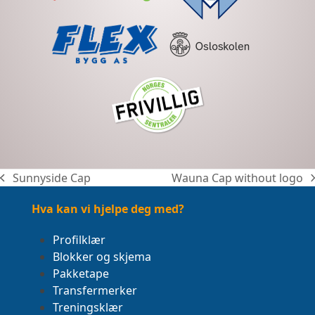
Sunnyside Cap
Wauna Cap without logo
previous
next
post:
post:
Hva kan vi hjelpe deg med?
Profilklær
Blokker og skjema
Pakketape
Transfermerker
Treningsklær