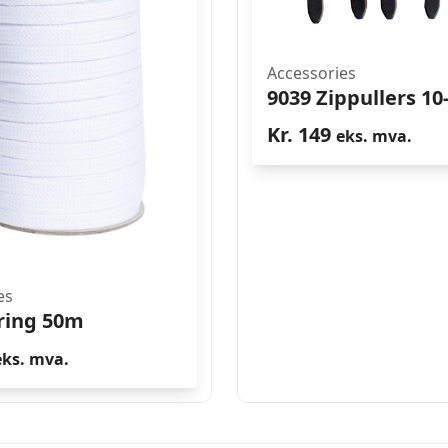
Accessories
9039 Zippullers 10
Kr.
149
eks. mva.
es
ring 50m
eks. mva.