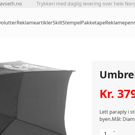
avseth.no
Trykkeri med daglig levering over hele Nor
olutter
Reklameartikler
Skilt
Stempel
Pakketape
Reklamepen
Umbrel
Kr.
37
Lett paraply i 
byen.Mål: Diame
Umbrella