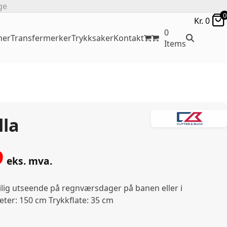
ge
0
Kr.
0
0
ner
Transfermerker
Trykksaker
Kontakt
Items
la
9
eks. mva.
stilig utseende på regnværsdager på banen eller i
ter: 150 cm Trykkflate: 35 cm