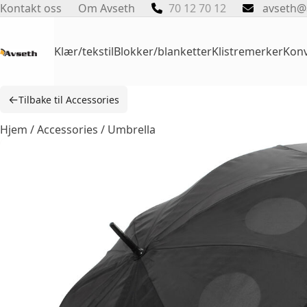
Skip
Kontakt oss
Om Avseth
70 12 70 12
avseth@
to
content
Klær/tekstil
Blokker/blanketter
Klistremerker
Konv
←
Tilbake til Accessories
Hjem
/
Accessories
/ Umbrella