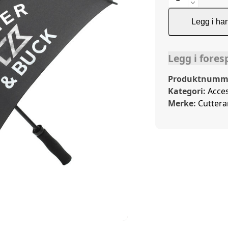
antall
Legg i ha
Legg i fores
Produktnumm
Kategori:
Acce
Merke:
Cutter