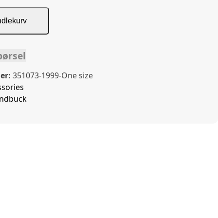
ndlekurv
pørsel
er:
351073-1999-One size
ssories
andbuck