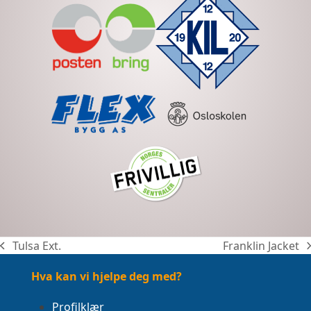
Tulsa Ext.
Franklin Jacket
previous
next
post:
post:
Hva kan vi hjelpe deg med?
Profilklær