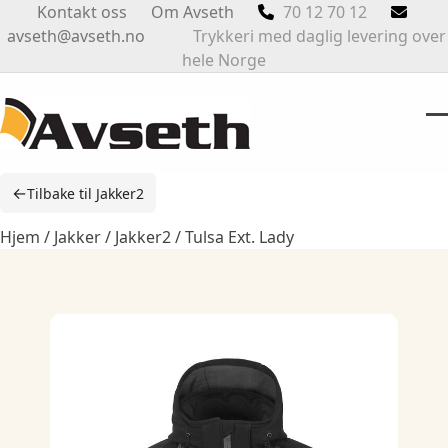
Skip
Kontakt oss
Om Avseth
70 12 70 12
to
avseth@avseth.no
Trykkeri med daglig levering over
content
hele Norge
O
Cl
m
m
←
Tilbake til Jakker2
m
m
Hjem
/
Jakker
/
Jakker2
/ Tulsa Ext. Lady