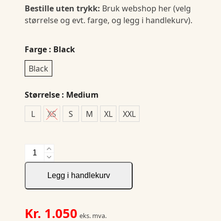
Bestille uten trykk:
Bruk webshop her (velg
størrelse og evt. farge, og legg i handlekurv).
Farge
: Black
Black
Størrelse
: Medium
L
XS
S
M
XL
XXL
Tulsa
Ext.
Lady
Legg i handlekurv
antall
Kr.
1.050
eks. mva.