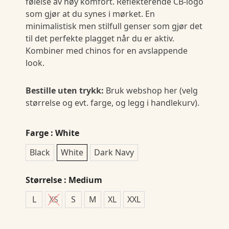
følelse av høy komfort. Reflekterende CB-logo
som gjør at du synes i mørket. En
minimalistisk men stilfull genser som gjør det
til det perfekte plagget når du er aktiv.
Kombiner med chinos for en avslappende
look.
Bestille uten trykk:
Bruk webshop her (velg
størrelse og evt. farge, og legg i handlekurv).
Farge
: White
Black
White
Dark Navy
Størrelse
: Medium
L
XS
S
M
XL
XXL