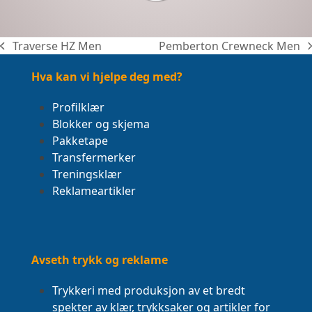
Traverse HZ Men
Pemberton Crewneck Men
previous
next
post:
post:
Hva kan vi hjelpe deg med?
Profilklær
Blokker og skjema
Pakketape
Transfermerker
Treningsklær
Reklameartikler
Avseth trykk og reklame
Trykkeri med produksjon av et bredt
spekter av klær, trykksaker og artikler for