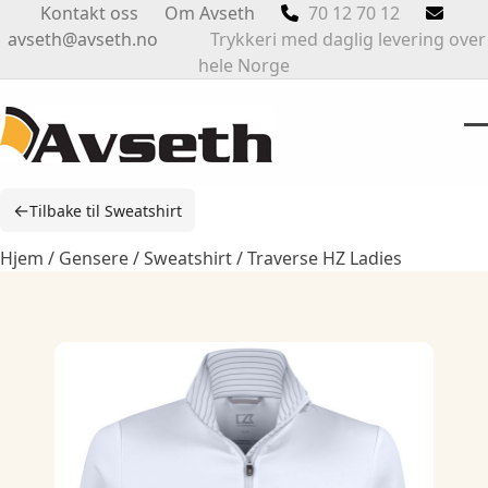
Skip
Kontakt oss
Om Avseth
70 12 70 12
to
avseth@avseth.no
Trykkeri med daglig levering over
content
hele Norge
O
Cl
m
m
←
Tilbake til Sweatshirt
m
m
Hjem
/
Gensere
/
Sweatshirt
/ Traverse HZ Ladies