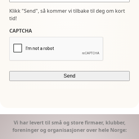
Klikk "Send", så kommer vi tilbake til deg om kort
tid!
CAPTCHA
Vi har levert til små og store firmaer, klubber,
foreninger og organisasjoner over hele Norge: