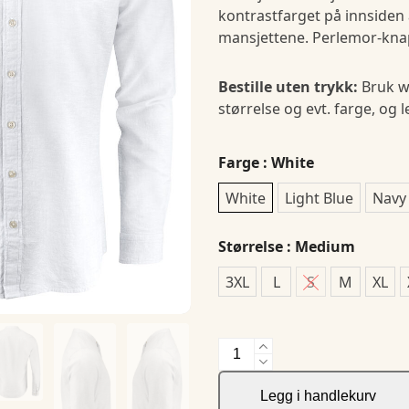
kontrastfarget på innsiden
mansjettene. Perlemor-knap
Bestille uten trykk:
Bruk w
størrelse og evt. farge, og 
Farge
: White
White
Light Blue
Navy
Størrelse
: Medium
3XL
L
S
M
XL
Townsend
Shirt
antall
Legg i handlekurv