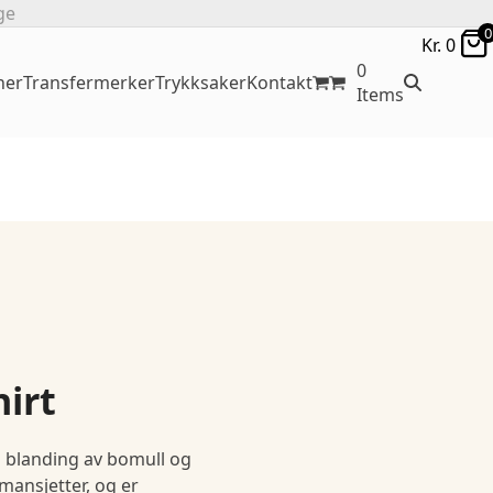
ge
0
Kr.
0
0
ner
Transfermerker
Trykksaker
Kontakt
Items
irt
n blanding av bomull og
 mansjetter, og er