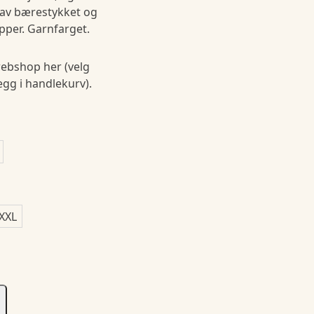
 av bærestykket og
per. Garnfarget.
ebshop her (velg
legg i handlekurv).
XXL