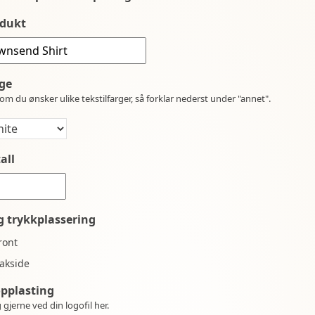
dukt
ge
om du ønsker ulike tekstilfarger, så forklar nederst under "annet".
all
g trykkplassering
ront
akside
opplasting
 gjerne ved din logofil her.