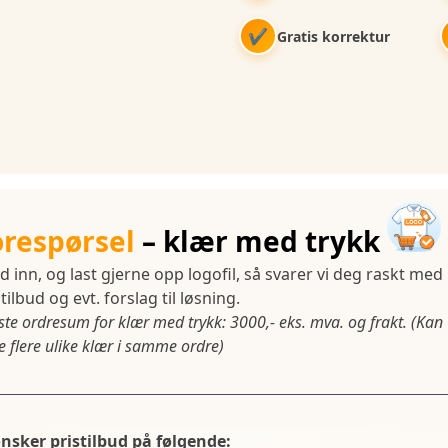
✔
Gratis korrektur
orespørsel
– klær med trykk
d inn, og last gjerne opp logofil, så svarer vi deg raskt med
tilbud og evt. forslag til løsning.
ste ordresum for klær med trykk: 3000,- eks. mva. og frakt. (Kan
 flere ulike klær i samme ordre)
ønsker pristilbud på følgende: