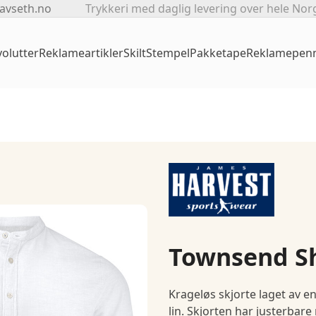
avseth.no
Trykkeri med daglig levering over hele Nor
olutter
Reklameartikler
Skilt
Stempel
Pakketape
Reklamepen
Townsend Sh
Krageløs skjorte laget av e
lin. Skjorten har justerbare