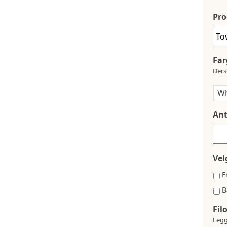
Pro
Far
Ders
Ant
Vel
F
B
Fil
Legg