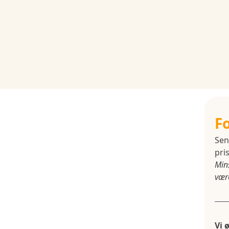
F
Sen
pris
Min
være
Vi 