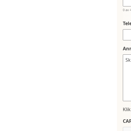
0 av 
Tel
An
Kli
CA