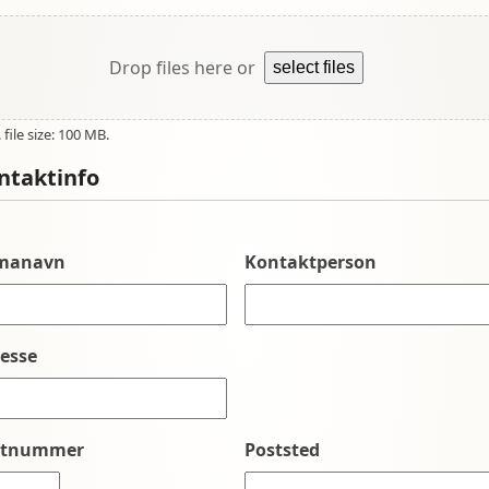
Drop files here or
select files
file size: 100 MB.
ntaktinfo
rmanavn
Kontaktperson
esse
stnummer
Poststed