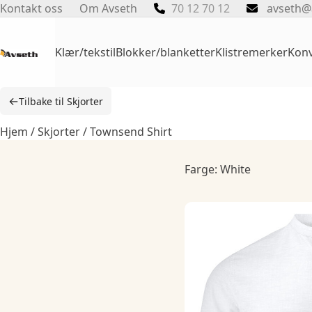
Skip
Kontakt oss
Om Avseth
70 12 70 12
avseth@
to
content
Klær/tekstil
Blokker/blanketter
Klistremerker
Konv
←
Tilbake til Skjorter
Hjem
/
Skjorter
/ Townsend Shirt
Farge: White