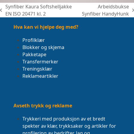
Synfiber Kaura Softshelljakke
Arbeidsbukse
previous
next
EN ISO 20471 kl. 2
Synfiber HandyHunk
post:
post:
Hva kan vi hjelpe deg med?
Profilklær
Blokker og skjema
Pakketape
Transfermerker
Treningsklær
Reklameartikler
Avseth trykk og reklame
Trykkeri med produksjon av et bredt
spekter av klær, trykksaker og artikler for
profilering av bedrifter, lag og