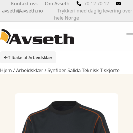
Skip
Kontakt oss
Om Avseth
70 12 70 12
to
avseth@avseth.no
Trykkeri med daglig levering over
content
hele Norge
O
Cl
m
m
←
Tilbake til Arbeidsklær
m
m
Hjem
/
Arbeidsklær
/ Synfiber Salida Teknisk T-skjorte