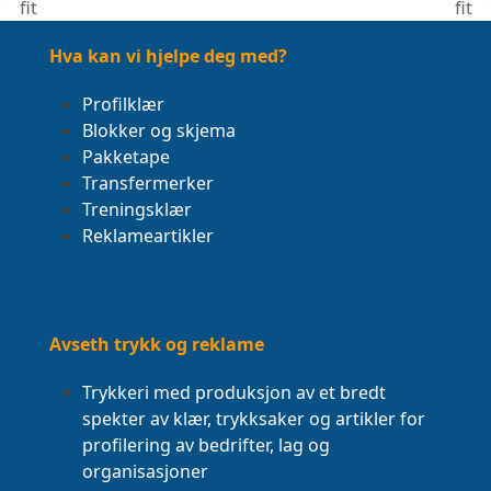
previous
next
fit
fit
post:
post:
Hva kan vi hjelpe deg med?
Profilklær
Blokker og skjema
Pakketape
Transfermerker
Treningsklær
Reklameartikler
Avseth trykk og reklame
Trykkeri med produksjon av et bredt
spekter av klær, trykksaker og artikler for
profilering av bedrifter, lag og
organisasjoner