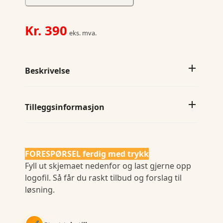
Regular
fit
antall
Kr.
390
eks. mva.
Beskrivelse
Tilleggsinformasjon
FORESPØRSEL ferdig med trykk
Fyll ut skjemaet nedenfor og last gjerne opp
logofil. Så får du raskt tilbud og forslag til
løsning.