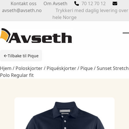
Skip
Kontakt oss
Om Avseth
70 12 70 12
to
avseth@avseth.no
Trykkeri med daglig levering over
content
hele Norge
O
Cl
m
m
←
Tilbake til Pique
m
m
Hjem
/
Poloskjorter / Piquéskjorter
/
Pique
/ Sunset Stretch
Polo Regular fit