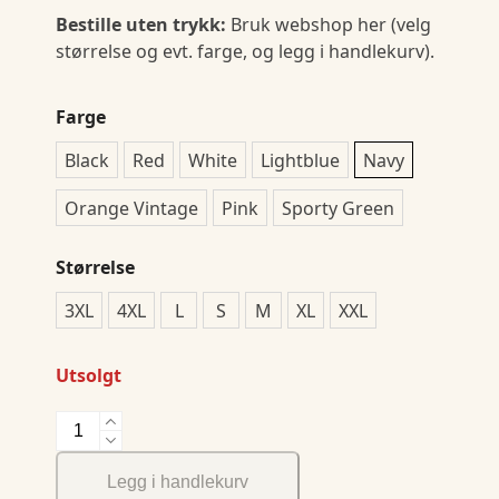
Bestille uten trykk:
Bruk webshop her (velg
størrelse og evt. farge, og legg i handlekurv).
Farge
Black
Red
White
Lightblue
Navy
Orange Vintage
Pink
Sporty Green
Størrelse
3XL
4XL
L
S
M
XL
XXL
Utsolgt
Sunset
Stretch
Polo
Legg i handlekurv