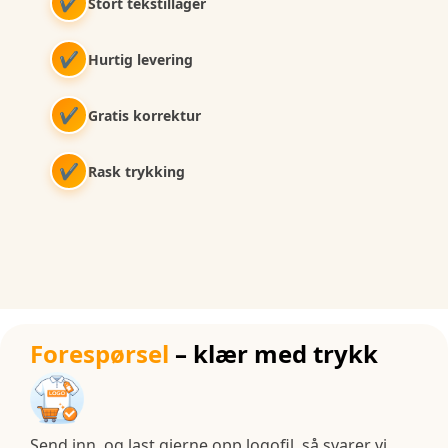
✔
Stort tekstillager
✔
Hurtig levering
✔
Gratis korrektur
✔
Rask trykking
Forespørsel
– klær med trykk
Send inn, og last gjerne opp logofil, så svarer vi