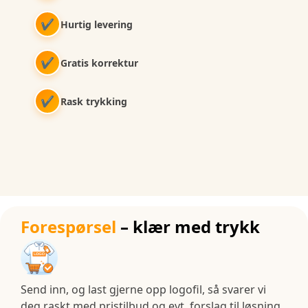
✔
Hurtig levering
✔
Gratis korrektur
✔
Rask trykking
Forespørsel
– klær med trykk
Send inn, og last gjerne opp logofil, så svarer vi
deg raskt med pristilbud og evt. forslag til løsning.