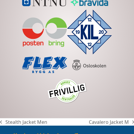
Stealth Jacket Men
Cavalero Jacket M
previous
next
post:
post: