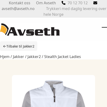
Skip
Kontakt oss
Om Avseth
70 12 70 12
to
avseth@avseth.no
Trykkeri med daglig levering over
content
hele Norge
O
Cl
m
m
←
Tilbake til Jakker2
m
m
Hjem
/
Jakker
/
Jakker2
/ Stealth Jacket Ladies