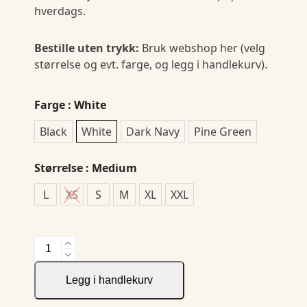
hverdags.
Bestille uten trykk:
Bruk webshop her (velg
størrelse og evt. farge, og legg i handlekurv).
Farge
: White
Black
White
Dark Navy
Pine Green
Størrelse
: Medium
L
XS
S
M
XL
XXL
Stealth
Jacket
Ladies
Legg i handlekurv
antall