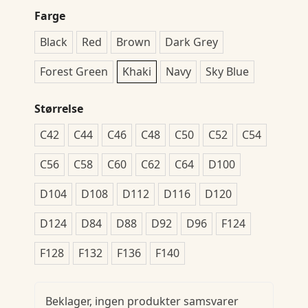
Farge
Black
Red
Brown
Dark Grey
Forest Green
Khaki
Navy
Sky Blue
Størrelse
C42
C44
C46
C48
C50
C52
C54
C56
C58
C60
C62
C64
D100
D104
D108
D112
D116
D120
D124
D84
D88
D92
D96
F124
F128
F132
F136
F140
Beklager, ingen produkter samsvarer