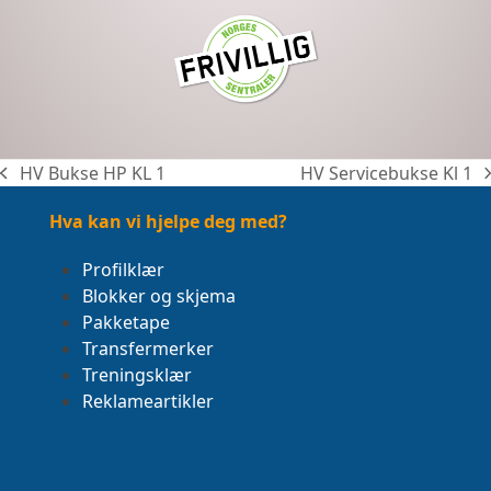
HV Bukse HP KL 1
HV Servicebukse Kl 1
previous
next
post:
post:
Hva kan vi hjelpe deg med?
Profilklær
Blokker og skjema
Pakketape
Transfermerker
Treningsklær
Reklameartikler