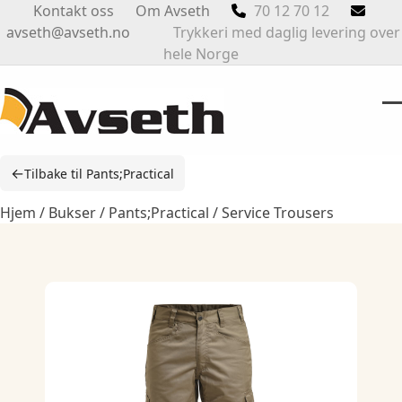
Skip
Kontakt oss
Om Avseth
70 12 70 12
to
avseth@avseth.no
Trykkeri med daglig levering over
content
hele Norge
O
Cl
m
m
←
Tilbake til Pants;Practical
m
m
Hjem
/
Bukser
/
Pants;Practical
/ Service Trousers