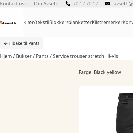
Skip
Kontakt oss
Om Avseth
70 12 70 12
avseth@
to
content
Klær/tekstil
Blokker/blanketter
Klistremerker
Konv
←
Tilbake til Pants
Hjem
/
Bukser
/
Pants
/ Service trouser stretch Hi-Vis
Farge: Black yellow