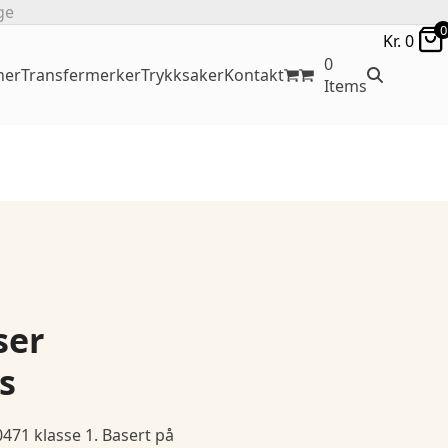
ge
0
Kr.
0
0
ner
Transfermerker
Trykksaker
Kontakt
Items
ser
s
471 klasse 1. Basert på