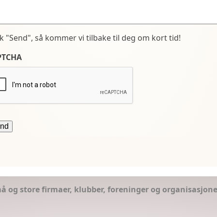
kk "Send", så kommer vi tilbake til deg om kort tid!
PTCHA
små og store firmaer, klubber, foreninger og organisasjon