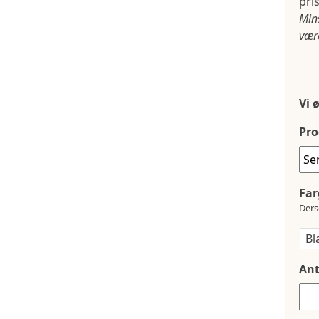
pris
Min
være
Vi 
Pro
Far
Ders
Ant