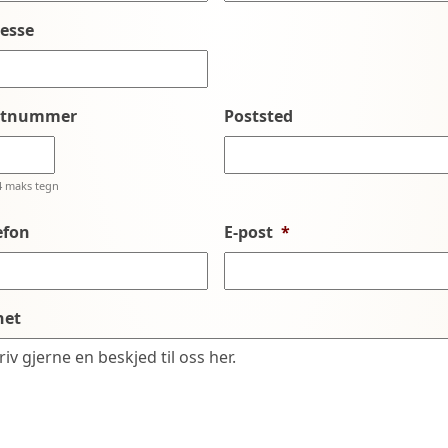
esse
stnummer
Poststed
4 maks tegn
efon
E-post
*
net