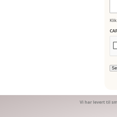
Kli
CA
Vi har levert til 