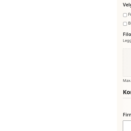
Vel
F
B
Fil
Legg
Max. 
Ko
Fi