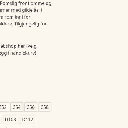
8.Romslig frontlomme og
mer med glidelås, i
a rom inni for
dere. Tilgjengelig for
ebshop her (velg
legg i handlekurv).
C52
C54
C56
C58
D108
D112