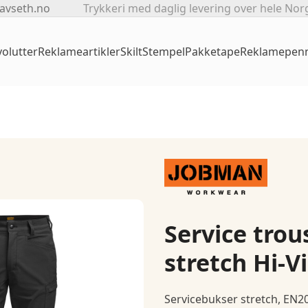
avseth.no
Trykkeri med daglig levering over hele Nor
olutter
Reklameartikler
Skilt
Stempel
Pakketape
Reklamepen
Service trou
stretch Hi-Vi
Servicebukser stretch, EN20