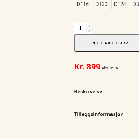
D116
D120
D124
D8
Service
trouser
stretch
Legg i handlekurv
Hi-
Vis
antall
Kr.
899
eks. mva.
Beskrivelse
Tilleggsinformasjon