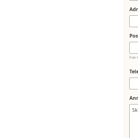
Adr
Po
0 av 
Tel
An