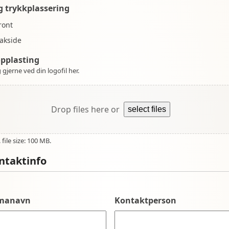
g trykkplassering
ront
akside
opplasting
 gjerne ved din logofil her.
Drop files here or
select files
file size: 100 MB.
ntaktinfo
rmanavn
Kontaktperson