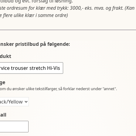
tilbud og evt. forslag til løsning.
ste ordresum for klær med trykk: 3000,- eks. mva. og frakt. (Kan
 flere ulike klær i samme ordre)
ønsker pristilbud på følgende:
dukt
ge
om du ønsker ulike tekstilfarger, så forklar nederst under "annet".
all