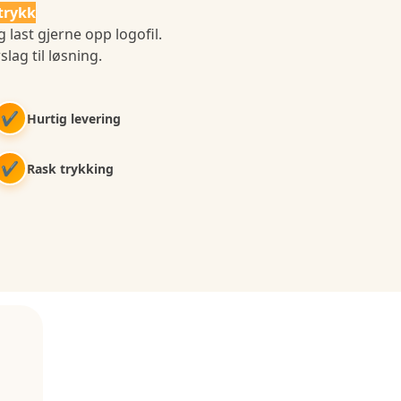
trykk
 last gjerne opp logofil.
slag til løsning.
✔
Hurtig levering
✔
Rask trykking