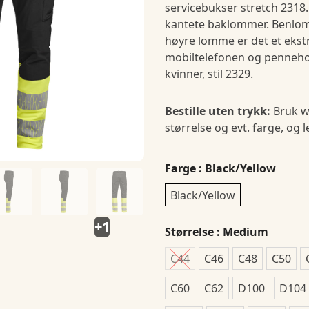
servicebukser stretch 231
kantete baklommer. Benlom
høyre lomme er det et ekstr
mobiltelefonen og pennehol
kvinner, stil 2329.
Bestille uten trykk:
Bruk w
størrelse og evt. farge, og 
Farge
: Black/Yellow
Black/Yellow
+1
Størrelse
: Medium
C44
C46
C48
C50
C60
C62
D100
D104