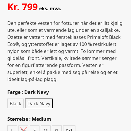
Kr.
799
eks. mva.
Den perfekte vesten for fotturer når det er litt kjølig
ute, eller som et varmende lag under en skalljakke.
Ozette er vattert med førsteklasses Primaloft Black
Eco®, og ytterstoffet er laget av 100 % resirkulert
nylon som både er lett og varmt. To lommer med
glidelås i front. Vertikale, kviltede sømmer sørger
for en figurflatterende passform. Vesten er
superlett, enkel å pakke med seg på reise og er et
ideelt lag-på-lag plagg.
Farge
: Dark Navy
Black
Dark Navy
Størrelse
: Medium
L
XS
S
M
XL
XXL