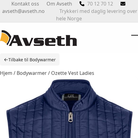
Skip
Kontakt oss
Om Avseth
70 12 70 12
to
avseth@avseth.no
Trykkeri med daglig levering over
content
hele Norge
O
Cl
m
m
←
Tilbake til Bodywarmer
m
m
Hjem
/
Bodywarmer
/ Ozette Vest Ladies