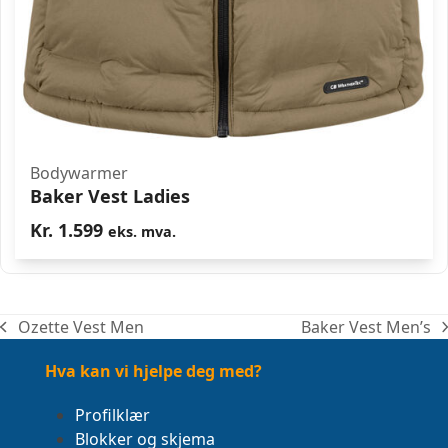
Bodywarmer
Baker Vest Ladies
Kr.
1.599
eks. mva.
Ozette Vest Men
Baker Vest Men’s
previous
next
post:
post:
Hva kan vi hjelpe deg med?
Profilklær
Blokker og skjema