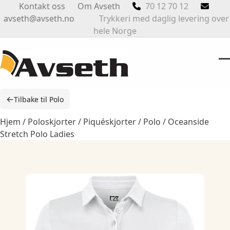
Skip
Kontakt oss
Om Avseth
70 12 70 12
to
avseth@avseth.no
Trykkeri med daglig levering over
content
hele Norge
O
Cl
m
m
←
Tilbake til Polo
m
m
Hjem
/
Poloskjorter / Piquéskjorter
/
Polo
/ Oceanside
Stretch Polo Ladies