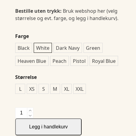
Bestille uten trykk:
Bruk webshop her (velg
størrelse og evt. farge, og legg i handlekurv).
Farge
Black
White
Dark Navy
Green
Heaven Blue
Peach
Pistol
Royal Blue
Størrelse
L
XS
S
M
XL
XXL
Oceanside
Stretch
Polo
Legg i handlekurv
Ladies