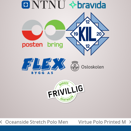
Oceanside Stretch Polo Men
Virtue Polo Printed M
previous
next